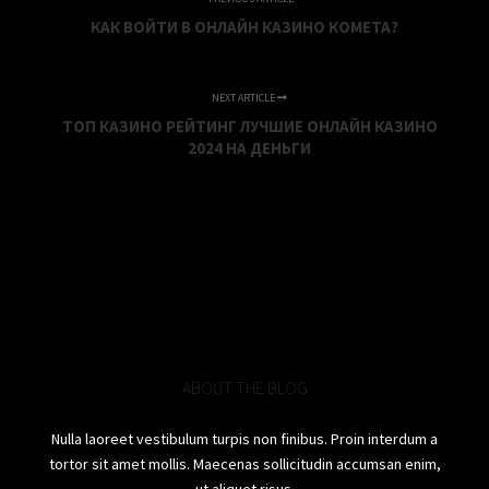
КАК ВОЙТИ В ОНЛАЙН КАЗИНО КОМЕТА?
NEXT ARTICLE
ТОП КАЗИНО РЕЙТИНГ ЛУЧШИЕ ОНЛАЙН КАЗИНО
2024 НА ДЕНЬГИ
ABOUT THE BLOG
Nulla laoreet vestibulum turpis non finibus. Proin interdum a
tortor sit amet mollis. Maecenas sollicitudin accumsan enim,