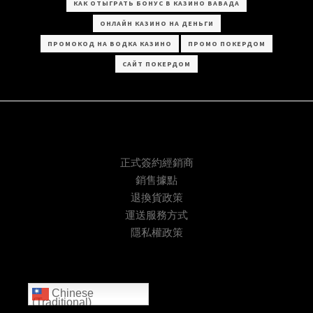
КАК ОТЫГРАТЬ БОНУС В КАЗИНО ВАВАДА
ОНЛАЙН КАЗИНО НА ДЕНЬГИ
ПРОМОКОД НА ВОДКА КАЗИНО
ПРОМО ПОКЕРДОМ
САЙТ ПОКЕРДОМ
正式簽約經銷商
銷售據點
退換貨政策
運送服務方式
隱私權政策
Chinese
(Traditional)