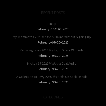
RECENT POSTS
Pin Up
February+10%2C+2025
My Teammates 2025 𝚆𝚊𝚝𝚌𝚑 Online Without Signing Up
February+9%2C+2025
Crossing Lines 2025 𝚆𝚊𝚝𝚌𝚑 Online With Ads
February+9%2C+2025
Mickey 17 2025 𝚆𝚊𝚝𝚌𝚑 Dual Audio
February+9%2C+2025
A Collection To Envy 2025 𝚆𝚊𝚝𝚌𝚑 On Social Media
February+9%2C+2025
CATEGORIES