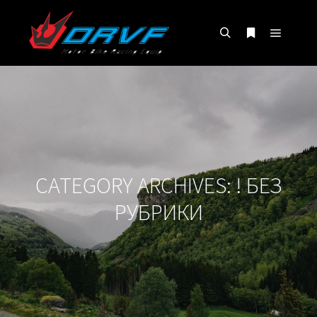
Main m
Search
More info
CATEGORY ARCHIVES:
! БЕЗ
РУБРИКИ