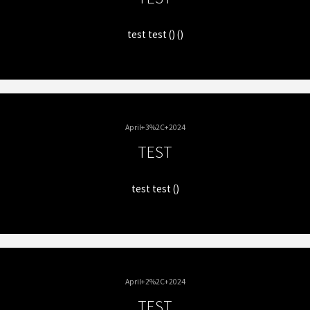
test test () ()
April+3%2C+2024
TEST
test test ()
April+2%2C+2024
TEST