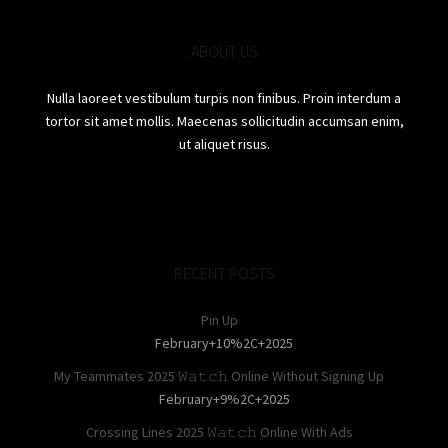
ABOUT US
Nulla laoreet vestibulum turpis non finibus. Proin interdum a
tortor sit amet mollis. Maecenas sollicitudin accumsan enim,
ut aliquet risus.
RECENT POSTS
Pin Up
February+10%2C+2025
My Teammates 2025 𝚆𝚊𝚝𝚌𝚑 Online Without Signing Up
February+9%2C+2025
Crossing Lines 2025 𝚆𝚊𝚝𝚌𝚑 Online With Ads