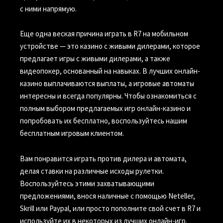
с ними напрямую.
Еще одна веская причина играть в R7 на мобильном
устройстве — это казино с живыми дилерами, которое
предлагает игры с живыми дилерами, а также
видеопокер, основанный на навыках. В лучших онлайн-
казино выплачиваются выплаты, а игровые автоматы
интересны и всегда популярны. Чтобы ознакомиться с
полным выбором предлагаемых игр онлайн-казино и
попробовать их бесплатно, воспользуйтесь нашим
бесплатным игровым клиентом.
Вам понравится играть против дилера и автомата,
делая ставки на различные исходы рулетки.
Воспользуйтесь этими захватывающими
предложениями, внося наличные с помощью Neteller,
Skrill или Paypal, или просто пополните свой счет в R7 и
используйте их в некоторых из лучших онлайн-игр.