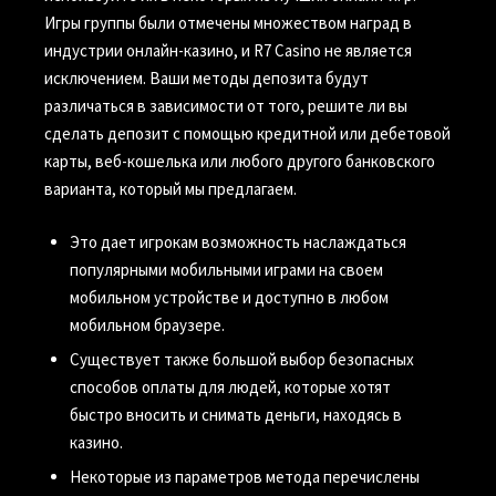
Игры группы были отмечены множеством наград в
индустрии онлайн-казино, и R7 Casino не является
исключением. Ваши методы депозита будут
различаться в зависимости от того, решите ли вы
сделать депозит с помощью кредитной или дебетовой
карты, веб-кошелька или любого другого банковского
варианта, который мы предлагаем.
Это дает игрокам возможность наслаждаться
популярными мобильными играми на своем
мобильном устройстве и доступно в любом
мобильном браузере.
Существует также большой выбор безопасных
способов оплаты для людей, которые хотят
быстро вносить и снимать деньги, находясь в
казино.
Некоторые из параметров метода перечислены