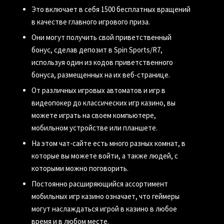
Это включает в себя 1500 бесплатных вращений
в качестве главного игрового приза.
Они могут получить свой приветственный
бонус, сделав депозит в Spin Sports/R7,
используя один из кодов приветственного
бонуса, размещенных на их веб-странице.
От различных игровых автоматов и игр в
видеопокер до классических игр казино, вы
можете играть на своем компьютере,
мобильном устройстве или планшете.
На этом чат-сайте есть много разных комнат, в
которые вы можете войти, а также людей, с
которыми можно поговорить.
Постоянно расширяющийся ассортимент
мобильных игр казино означает, что геймеры
могут наслаждаться игрой в казино в любое
время и в любом месте.