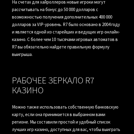
На счетах для хайроллеров новые игроки могут
рассчитывать на бонус до 50 000 долларов с
возможностью получения дополнительных 400 000
долларов за VIP-уровень. R7 было основано в 2004 году
и является одной из старейших и ведущих игр онлайн-
казино. С более чем 10 тысячами игровых автоматов в
R7 вы обязательно найдете правильную формулу
выигрыша.
РАБОЧЕЕ ЗЕРКАЛО R7
КАЗИНО
Можно также использовать собственную банковскую
карту, если она принимается в выбранном вами
регионе. Мы составили простой и удобный список
лучших игр казино, доступных для вас, чтобы выиграть