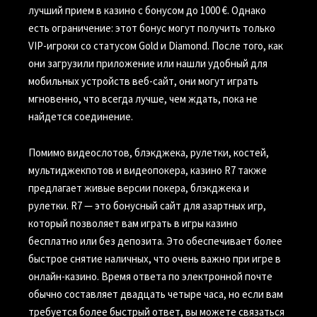
лучший прием в казино с бонусом до 1000 €. Однако
есть ограничение: этот бонус могут получить только
VIP-игроки со статусом Gold и Diamond. После того, как
они загрузили приложение или нашли удобный для
мобильных устройств веб-сайт, они могут играть
мгновенно, что всегда лучше, чем ждать, пока не
найдется соединение.
Помимо видеослотов, блэкджека, рулетки, костей,
мультиджекпотов и видеопокера, казино R7 также
предлагает живые версии покера, блэкджека и
рулетки. R7 — это бонусный сайт для азартных игр,
который позволяет вам играть в игры казино
бесплатно или без депозита. Это обеспечивает более
быстрое снятие наличных, что очень важно при игре в
онлайн-казино. Время ответа по электронной почте
обычно составляет двадцать четыре часа, но если вам
требуется более быстрый ответ, вы можете связаться