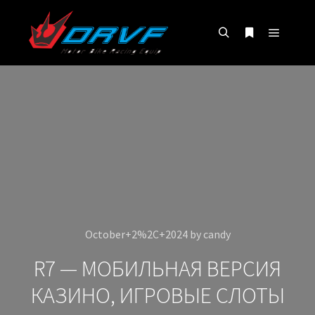
Main m
Search
More info
October+2%2C+2024
by
candy
R7 — МОБИЛЬНАЯ ВЕРСИЯ
КАЗИНО, ИГРОВЫЕ СЛОТЫ