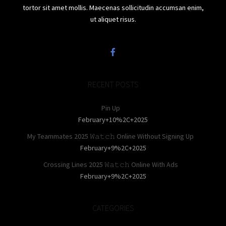
tortor sit amet mollis. Maecenas sollicitudin accumsan enim,
ut aliquet risus.
RECENT POSTS
Pin Up
February+10%2C+2025
My Teammates 2025 𝚆𝚊𝚝𝚌𝚑 Online Without Signing Up
February+9%2C+2025
Crossing Lines 2025 𝚆𝚊𝚝𝚌𝚑 Online With Ads
February+9%2C+2025
CATEGORIES