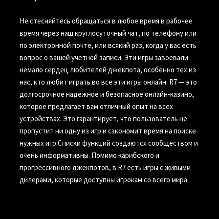
Не стесняйтесь обращаться в любое время в рабочее
время через наш круглосуточный чат, по телефону или
по электронной почте, или всякий раз, когда у вас есть
вопрос о вашей учетной записи. Эти игры завоевали
немало сердец любителей джекпота, особенно тех из
нас, кто любит играть во все эти игры онлайн. R7 — это
долгосрочное надежное и безопасное онлайн-казино,
которое предлагает вам отличный опыт на всех
устройствах. Это гарантирует, что пользователь не
пропустит ни одну из игр и сэкономит время на поиске
нужных игр.Списки функций создаются сообществом и
очень информативны. Помимо карибского и
прогрессивного джекпотов, в R7 есть игры с живыми
дилерами, которые доступны игрокам со всего мира.