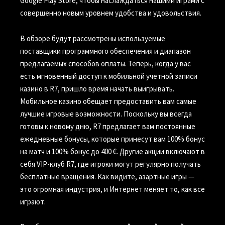
Google Play Store, чтобы наслаждаться нашими играми с
совершенно новым уровнем удобства и удовольствия.
В обзоре будут рассмотрены используемые
поставщики программного обеспечения и диапазон
предлагаемых способов оплаты. Теперь, когда у вас
есть мгновенный доступ к мобильной учетной записи
казино в R7, пришло время начать выигрывать.
Мобильное казино обещает предоставить вам самые
лучшие игровые возможности. Поскольку вы всегда
готовы к новому дню, R7 предлагает вам постоянные
ежедневные бонусы, которые принесут вам 100% бонус
на матч и 100% бонус до 400 €. Другие акции включают в
себя VIP-клуб R7, где игроки могут регулярно получать
бесплатные вращения. Как видите, азартные игры —
это огромная индустрия, и Интернет меняет то, как все
играют.