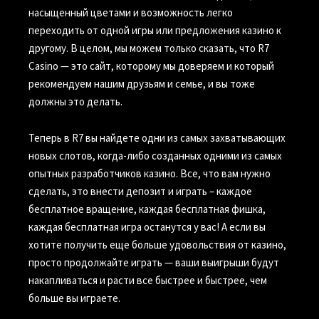
насыщенный цветами и возможность легко
переходить от одной игры или предложения казино к
другому. В целом, мы можем только сказать, что R7
Casino — это сайт, которому мы доверяем и который
рекомендуем нашим друзьям и семье, и вы тоже
должны это делать.
Теперь в R7 вы найдете одни из самых захватывающих
новых слотов, когда-либо созданных одними из самых
опытных разработчиков казино. Все, что вам нужно
сделать, это внести депозит и играть – каждое
бесплатное вращение, каждая бесплатная фишка,
каждая бесплатная игра останутся у вас! А если вы
хотите получить еще больше удовольствия от казино,
просто продолжайте играть — ваши выигрыши будут
накапливаться и расти все быстрее и быстрее, чем
больше вы играете.