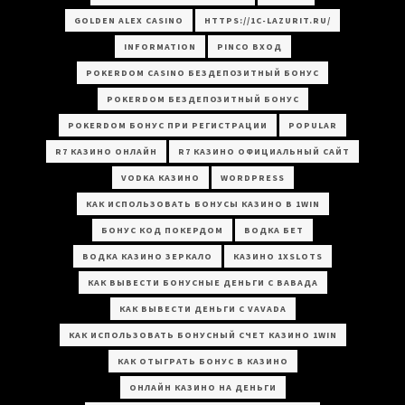
GOLDEN ALEX CASINO
HTTPS://1C-LAZURIT.RU/
INFORMATION
PINCO ВХОД
POKERDOM CASINO БЕЗДЕПОЗИТНЫЙ БОНУС
POKERDOM БЕЗДЕПОЗИТНЫЙ БОНУС
POKERDOM БОНУС ПРИ РЕГИСТРАЦИИ
POPULAR
R7 КАЗИНО ОНЛАЙН
R7 КАЗИНО ОФИЦИАЛЬНЫЙ САЙТ
VODKA КАЗИНО
WORDPRESS
КАК ИСПОЛЬЗОВАТЬ БОНУСЫ КАЗИНО В 1WIN
БОНУС КОД ПОКЕРДОМ
ВОДКА БЕТ
ВОДКА КАЗИНО ЗЕРКАЛО
КАЗИНО 1XSLOTS
КАК ВЫВЕСТИ БОНУСНЫЕ ДЕНЬГИ С ВАВАДА
КАК ВЫВЕСТИ ДЕНЬГИ С VAVADA
КАК ИСПОЛЬЗОВАТЬ БОНУСНЫЙ СЧЕТ КАЗИНО 1WIN
КАК ОТЫГРАТЬ БОНУС В КАЗИНО
ОНЛАЙН КАЗИНО НА ДЕНЬГИ