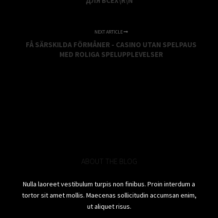
ДЛЯ ВСЕХ\R\N
NEXT ARTICLE
FÅ SÄRSKILDA FÖRMÅNER - CASINO UTAN SPELPAUS
MED ROLIGA SPELUPPLEVELSER
ABOUT THE BLOG
Nulla laoreet vestibulum turpis non finibus. Proin interdum a
tortor sit amet mollis. Maecenas sollicitudin accumsan enim,
ut aliquet risus.