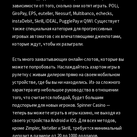
зависимости от того, сколько они хотят играть. POLi,
GiroPay, EPS, euteller, Neosurf, Multibanco, echecks,
instaDebit, Skrill, iDEAL, PugglePay и QIWI. Существует
также специальная категория для прогрессивных
игровых автоматов с их впечатляющими джекпотами,
которые ждут, чтобы их разыграли.
Есть много захватывающих онлайн-слотов, которые вы
можете попробовать. Наслаждайтесь азартом игры в
рулетку с живым дилером прямо на своем мобильном
устройстве, где бы вы ни находились. Из-за сложного
характера игр небольшое руководство в отношении
того, что считается победой, будет большим
подспорьем для новых игроков. Spinner Casino —
теперь вы можете играть в игры казино, не выходя из
своего устройства Android и IOS. Для всех методов,
кроме Zimpler, Neteller и Skrill, требуется минимальный
депозит в размере от 20 до 1000 долларов.