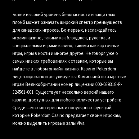
Более высокий уровень безопасности и защитных
пломб может означать широкий спектр преимуществ
для канадских игроков. Во-первых, наслаждайтесь
играми казино, такими как блэкджек, рулетка, и
специальными играми казино, такими как карточные
игры, игры в кости и многое другое. Не говоря уже о
самых низких требованиях к ставкам, которые вы
найдете в любом онлайн-казино. Казино Pokerdom
лицензировано и регулируется Комиссией по азартным
играм Великобритании номер лицензии 000-039318-R-
324561-001. Существует несколько версий нашего
казино, доступных для любого количества устройств.
Среди самых интересных и популярных функций,
которые Pokerdom Casino предлагает своим игрокам,
можно выделить игровые залы Viva.