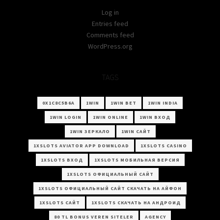
Log in
Entries feed
Comments feed
WordPress.org
TAGS
0X1C8C5B6A
1WIN
1WIN BET
1WIN INDIA
1WIN LOGIN
1WIN ONLINE
1WIN ВХОД
1WIN ЗЕРКАЛО
1WIN САЙТ
1XSLOTS AVIATOR APP DOWNLOAD
1XSLOTS CASINO
1XSLOTS ВХОД
1XSLOTS МОБИЛЬНАЯ ВЕРСИЯ
1XSLOTS ОФИЦИАЛЬНЫЙ САЙТ
1XSLOTS ОФИЦИАЛЬНЫЙ САЙТ СКАЧАТЬ НА АЙФОН
1XSLOTS САЙТ
1XSLOTS СКАЧАТЬ НА АНДРОИД
80 TL BONUS VEREN SITELER
AGENCY