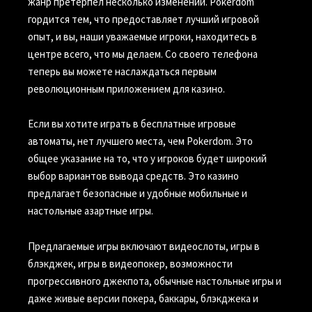
жанр претерпел несколько изменений. Pokerdom
гордится тем, что предоставляет лучший игровой
опыт, и вы, наши уважаемые игроки, находитесь в
центре всего, что мы делаем. Со своего телефона
теперь вы можете наслаждаться первым
революционным приложением для казино.
Если вы хотите играть в бесплатные игровые
автоматы, нет лучшего места, чем Pokerdom. Это
общее указание на то, что у игроков будет широкий
выбор вариантов вывода средств. Это казино
предлагает безопасные и удобные мобильные и
настольные азартные игры.
Предлагаемые игры включают видеослоты, игры в
блэкджек, игры в видеопокер, возможности
прогрессивного джекпота, обычные настольные игры и
даже живые версии покера, баккары, блэкджека и