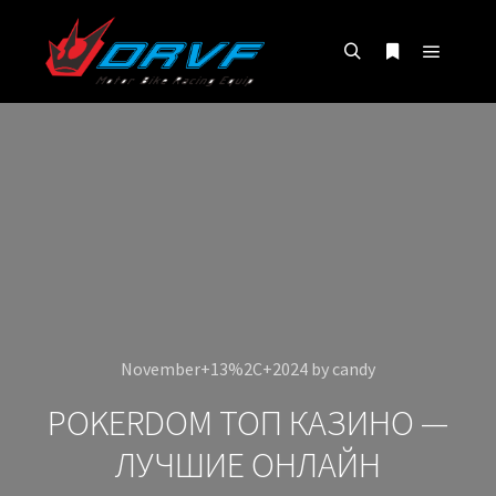
Main m
Search
More info
November+13%2C+2024
by
candy
POKERDOM ТОП КАЗИНО —
ЛУЧШИЕ ОНЛАЙН