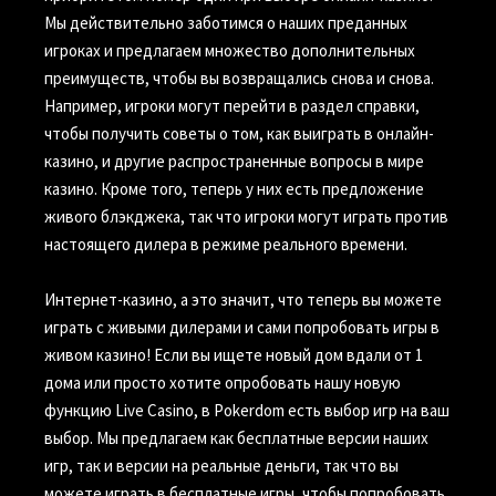
Мы действительно заботимся о наших преданных
игроках и предлагаем множество дополнительных
преимуществ, чтобы вы возвращались снова и снова.
Например, игроки могут перейти в раздел справки,
чтобы получить советы о том, как выиграть в онлайн-
казино, и другие распространенные вопросы в мире
казино. Кроме того, теперь у них есть предложение
живого блэкджека, так что игроки могут играть против
настоящего дилера в режиме реального времени.
Интернет-казино, а это значит, что теперь вы можете
играть с живыми дилерами и сами попробовать игры в
живом казино! Если вы ищете новый дом вдали от 1
дома или просто хотите опробовать нашу новую
функцию Live Casino, в Pokerdom есть выбор игр на ваш
выбор. Мы предлагаем как бесплатные версии наших
игр, так и версии на реальные деньги, так что вы
можете играть в бесплатные игры, чтобы попробовать