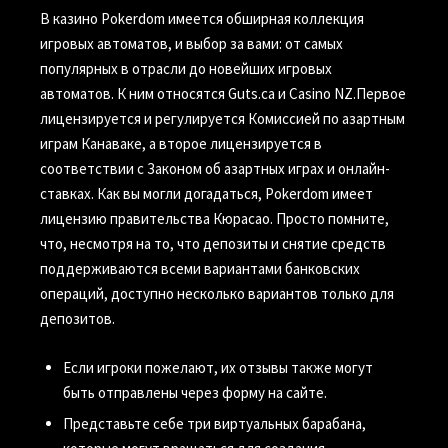
В казино Pokerdom имеется обширная коллекция
игровых автоматов, и выбор за вами: от самых
популярных в отрасли до новейших игровых
автоматов. К ним относятся Guts.ca и Casino NZ.Первое
лицензируется и регулируется Комиссией по азартным
играм Канаваке, а второе лицензируется в
соответствии с Законом об азартных играх и онлайн-
ставках. Как вы могли догадаться, Pokerdom имеет
лицензию правительства Кюрасао. Просто помните,
что, несмотря на то, что депозиты и снятие средств
поддерживаются всеми вариантами банковских
операций, доступно несколько вариантов только для
депозитов.
Если игроки пожелают, их отзывы также могут
быть отправлены через форму на сайте.
Представьте себе три виртуальных барабана,