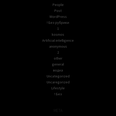
People
Post
WordPress
! Без рубрики
1
kosmos
Artificial intelligence
anonymous
2
other
general
водка
Uncategorized
Uncaregorized
Lifestyle
! Без
META