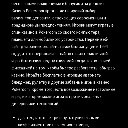
бесплатными вращениями и бонусами на депозит.
Казино Pokerdom предлагает широкий выбор
вариантов депозита, отвечающих современным и
традиционным предпочтениям. Игроки могут играть в
спин-казино в Pokerdom со своего компьютера,
планшета или мобильного устройства. Первый веб-
сайт для ранних онлайн-ставок был запущен в 1994
году, и этот первоначальный поток интерактивной
игры был вызван подпитываемой тогда технологией
фиксацией на том, чтобы быстро разбогатеть, обыграв
казино. Играйте бесплатно в игровые автоматы,
блэкджек, рулетку и другие забавные игры в казино
Pokerdom. Кроме того, есть всевозможные настольные
игры, в которые можно играть против реальных
дилеров или технологий.
Для тех, кто хочет рискнуть с уникальными
коэффициентами на чемпионат мира,