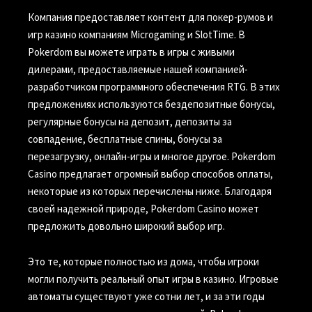
Компания предоставляет контент для покер-румов и
игр казино компаниям Microgaming и SlotTime. В
Pokerdom вы можете играть в игры с живыми
дилерами, предоставляемые нашей компанией-
разработчиком программного обеспечения RTG. В этих
предложениях используются бездепозитные бонусы,
регулярные бонусы на депозит, депозиты за
совпадение, бесплатные спины, бонусы за
перезагрузку, онлайн-игры и многое другое. Pokerdom
Casino предлагает огромный выбор способов оплаты,
некоторые из которых перечислены ниже. Благодаря
своей надежной природе, Pokerdom Casino может
предложить довольно широкий выбор игр.
Это те, которые полностью из дома, чтобы игроки
могли получить реальный опыт игры в казино. Игровые
автоматы существуют уже сотни лет, и за эти годы