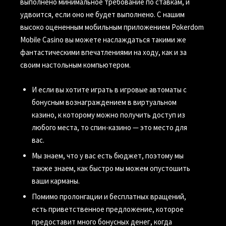
выполнено минимальное требование по ставкам, и
удвоится, если оно не будет выполнено. С нашим
высоко оцененным мобильным приложением Pokerdom
Mobile Casino вы можете наслаждаться такими же
фантастическими впечатлениями на ходу, как и за
своим настольным компьютером.
И если вы хотите играть в игровые автоматы с
бонусным вознаграждением в виртуальном
казино, к которому можно получить доступ из
любого места, то спин-казино — это место для
вас.
Мы знаем, что у вас есть бюджет, поэтому мы
также знаем, как быстро мы можем опустошить
ваши карманы.
Помимо пролонгации и бесплатных вращений,
есть приветственное предложение, которое
предоставит много бонусных денег, когда