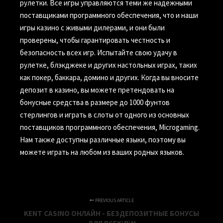
рулетки. Все игры управляются теми же надежными
поставщиками программного обеспечения, что и наши
игры казино с живыми дилерами, и они были
проверены, чтобы гарантировать честность и
безопасность всех игр. Испытайте свою удачу в
рулетке, блэкджеке и других настольных играх, таких
как покер, баккара, домино и других. Когда вы вносите
депозит в казино, вы можете претендовать на
бонусные средства в размере до 1000 фунтов
стерлингов и играть в слоты от одного из основных
поставщиков программного обеспечения, Microgaming.
Нам также доступны различные языки, поэтому вы
можете играть на любом из ваших родных языков.
PREVIOUS ARTICLE
KENT CASINO ОНЛАЙН - БЕЗДЕПОЗИТНЫЕ БОНУСЫ