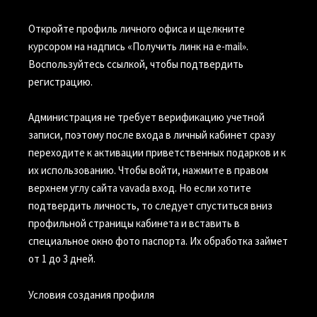
Откройте профиль личного офиса и щелкните
курсором на надпись «Получить линк на e-mail».
Воспользуйтесь ссылкой, чтобы подтвердить
регистрацию.
Администрация не требует верификацию учетной
записи, поэтому после входа в личный кабинет сразу
переходите к активации приветственных подарков и к
их использованию. Чтобы войти, нажмите в правом
верхнем углу сайта vavada вход. Но если хотите
подтвердить личность, то следует спуститься вниз
профильной страницы кабинета и вставить в
специальное окно фото паспорта. Их обработка займет
от 1 до 3 дней.
Условия создания профиля