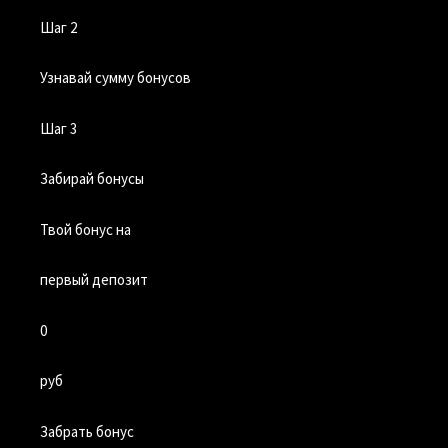
Шаг 2
Узнавай сумму бонусов
Шаг 3
Забирай бонусы
Твой бонус на
первый депозит
0
руб
Забрать бонус