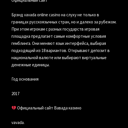
Официальный сайт
Брэнд vavada online casino на слуху не только в
границах русскоязычных стран, но и далеко за рубежом.
При этом игрокам с разных государств игровая
площадка предлагает самые комфортные условия
гемблинга. Они меняют язык интерфейса, выбирая
подходящий из 18 вариантов. Открывают депозит в
национальной валюте или выбирают виртуальные
денежные единицы.
Год основания
2017
Официальный сайт Вавада казино
vavada.