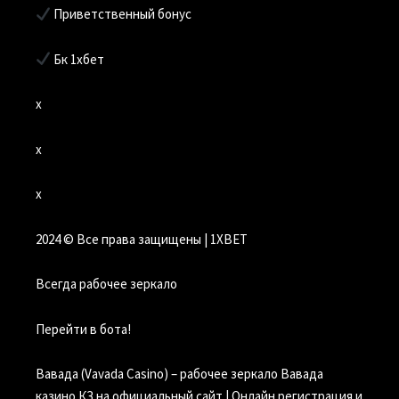
Приветственный бонус
Бк 1хбет
x
x
x
2024 © Все права защищены | 1XBET
Всегда рабочее зеркало
Перейти в бота!
Вавада (Vavada Casino) – рабочее зеркало Вавада
казино КЗ на официальный сайт | Онлайн регистрация и