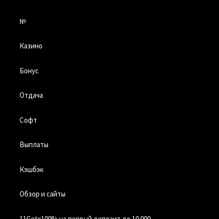
№
Казино
Бонус
Отдача
Софт
Выплаты
Кэшбэк
Обзор и сайты
11Getx100% на первый депозит до 10.000