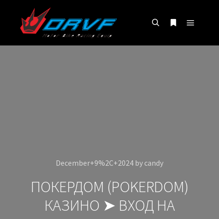
Main m
Search
More info
December+9%2C+2024
by
candy
ПОКЕРДОМ (POKERDOM)
КАЗИНО ➤ ВХОД НА