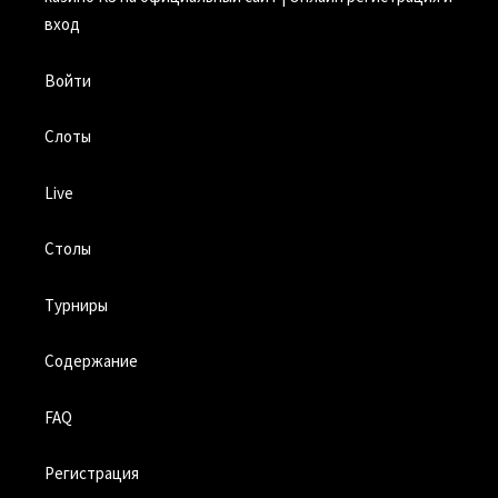
вход
Войти
Слоты
Live
Столы
Турниры
Содержание
FAQ
Регистрация