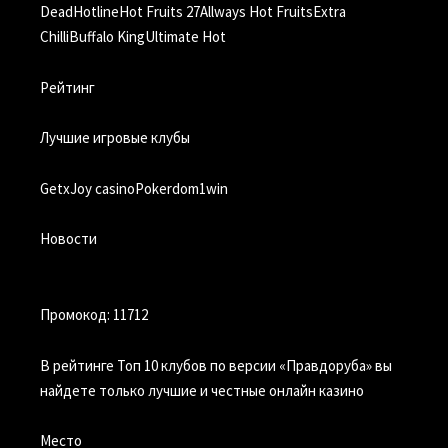
DeadHotlineHot Fruits 27Allways Hot FruitsExtra
ChilliBuffalo KingUltimate Hot
Рейтинг
Лучшие игровые клубы
GetxJoy casinoPokerdom1win
Новости
Промокод: 11712
В рейтинге Топ 10 клубов по версии «Правдоруба» вы
найдете только лучшие и честные онлайн казино
Место