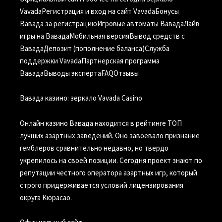
VavadaРегистрация и вход на сайт VavadaБонусы
Вавада за регистрациюИгровые автоматы ВавадаЛайв
игры на ВавадаМобильная версияВывод средств с
ВавадаДепозит (пополнение баланса)Служба
поддержки VavadaПартнерская программа
ВавадаВыводы экспертаFAQОтзывы
Вавада казино: зеркало Vavada Casino
Онлайн казино Вавада находится в рейтинге ТОП
лучших азартных заведений. Оно завоевало признание
гемблеров сравнительно недавно, но твердо
укрепилось на своей позиции. Сегодня проект знают по
репутации честного оператора азартных игр, который
строго придерживается условий лицензирования
округа Кюрасао.