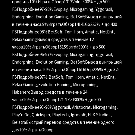
профиля10%ИгратьОбзор1313Volna300% + до 500
FSПодробнее97-98%Evoplay, Microgaming, Yggdrasil,
Endorphina, Evolution Gaming, BetSoftВывод выигрышей
в течении часа.9%ИгратьОбзор14141Go225% + до 400
FSПодробнее98%BetSoft, Tom Horn, Amatic, NetEnt,
Relax GamingВывод средств в течение 12
часов10%ИгратьОбзор1515Starda300% + до 500
FSПодробнее96-97%Evoplay, Microgaming, Yggdrasil,
Endorphina, Evolution Gaming, BetSoftВывод выигрышей
в течении часа.10%ИгратьОбзор1616Drip225% + до 325
FSПодробнее97% BetSoft, Tom Horn, Amatic, NetEnt,
Relax Gaming,Evolution Gaming, Microgaming,
HabaneroВывод средств в течение 24
часов10%ИгратьОбзор1717IZZI300% + до 500
FSПодробнее95-96%Yggdrasil, Aristocrat, Microgaming,
Play’n Go, Quickspin, Playtech, Igrosoft, ELK Studios,
BelatraБыстрый перевод средств в течение одного
дня10%ИгратьОбзор