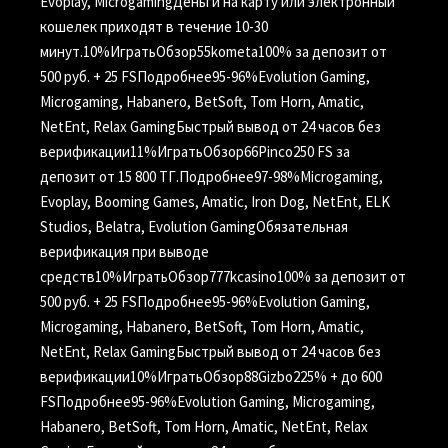
Evoplay, MicrogamingДеньги на карту или электронный
кошелек приходят в течение 10-30
минут.10%ИгратьОбзор55kometa100% за депозит от
500 руб. + 25 FSПодробнее95-96%Evolution Gaming,
Microgaming, Habanero, BetSoft, Tom Horn, Amatic,
NetEnt, Relax GamingБыстрый вывод от 24 часов без
верификации11%ИгратьОбзор66Pinco250 FS за
депозит от 15 800 ТГ.Подробнее97-98%Microgaming,
Evoplay, Booming Games, Amatic, Iron Dog, NetEnt, ELK
Studios, Belatra, Evolution GamingОбязательная
верификация при выводе
средств10%ИгратьОбзор777kcasino100% за депозит от
500 руб. + 25 FSПодробнее95-96%Evolution Gaming,
Microgaming, Habanero, BetSoft, Tom Horn, Amatic,
NetEnt, Relax GamingБыстрый вывод от 24 часов без
верификации10%ИгратьОбзор88Gizbo225% + до 600
FSПодробнее95-96%Evolution Gaming, Microgaming,
Habanero, BetSoft, Tom Horn, Amatic, NetEnt, Relax