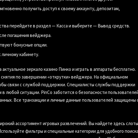
 мгновенно получить доступ к своему аккаунту, депозитам,
ства перейдите в раздел — Касса и выберите — Вывод средств.
сле погашения вейджера.
ствуют бонусные опции.
к личному кабинету.
 актуальное зеркало казино Пинко и играть в аппараты бесплатно.
 снятия по завершении «открутки» вейджера. На официальном
собы связи с службой поддержки. Специалисты службы поддержки
м в любой ситуации. PinCo заботится о безопасности пользователе
нных. Все транзакции и личные данные пользователей защищены 
ирокий ассортимент игровых развлечений. Вы найдете здесь слоты
 Используйте фильтры и специальные категории для удобного поиск