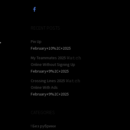
RECENT POSTS
,
Pin Up
February+10%2C+2025
My Teammates 2025 𝚆𝚊𝚝𝚌𝚑
Online Without Signing Up
February+9%2C+2025
Crossing Lines 2025 𝚆𝚊𝚝𝚌𝚑
Online With Ads
February+9%2C+2025
CATEGORIES
! Без рубрики