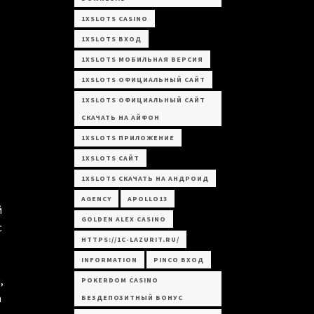
1XSLOTS CASINO
1XSLOTS ВХОД
1XSLOTS МОБИЛЬНАЯ ВЕРСИЯ
1XSLOTS ОФИЦИАЛЬНЫЙ САЙТ
1XSLOTS ОФИЦИАЛЬНЫЙ САЙТ
СКАЧАТЬ НА АЙФОН
1XSLOTS ПРИЛОЖЕНИЕ
1XSLOTS САЙТ
1XSLOTS СКАЧАТЬ НА АНДРОИД
AGENCY
APOLLO13
й
GOLDEN ALEX CASINO
с
HTTPS://1C-LAZURIT.RU/
INFORMATION
PINCO ВХОД
,
POKERDOM CASINO
а
БЕЗДЕПОЗИТНЫЙ БОНУС