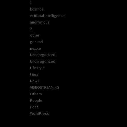
1
kosmos
Artificial intelligence
anonymous
2
other
general
водка
Uncategorized
Uncaregorized
Lifestyle
! Без
News
VIDEOSTREAMING
Others
People
Post
WordPress