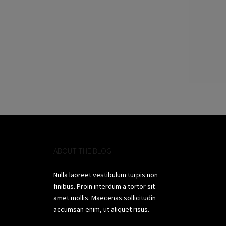
ABOUT THE BLOG
Nulla laoreet vestibulum turpis non
finibus. Proin interdum a tortor sit
amet mollis. Maecenas sollicitudin
accumsan enim, ut aliquet risus.