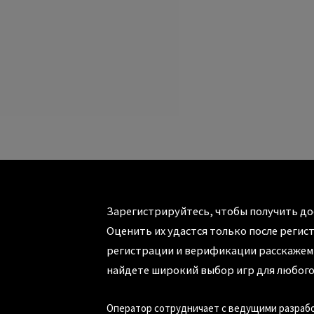
Зарегистрируйтесь, чтобы получить до
Оценить их удастся только после регис
регистрации и верификации расскажем
найдете широкий выбор игр для любого 
Оператор сотрудничает с ведущими разрабо