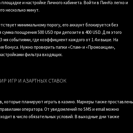
 площадке и настройке Личного кабинета. Войти в ПинКо легко и
го несколько минут.
етствует минимальному порогу, его аккаунт блокируется без
сумма поощрения 500 USD при депозите в 400 USD. Для этого
-мя событиями, где коэффициент каждого от 1.4 и выше. На
ия бонуса. Нужно проверить папки «Спам» и «Промоакции»,
 настройками фильтра входящих.
ИР ИГР И АЗАРТНЫХ СТАВОК
в, которые планируют играть в казино. Маркеры также проставлен
с правилами оператора. От уведомлений по SMS и email можно
 входит в число обязательных условий. В выходные дни также