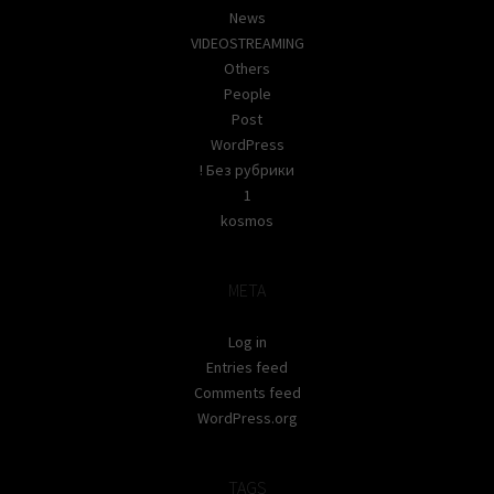
News
VIDEOSTREAMING
Others
People
Post
WordPress
! Без рубрики
1
kosmos
META
Log in
Entries feed
Comments feed
WordPress.org
TAGS