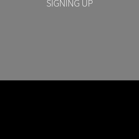
SIGNING UP