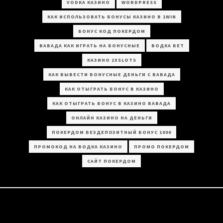
VODKA КАЗИНО
WORDPRESS
КАК ИСПОЛЬЗОВАТЬ БОНУСЫ КАЗИНО В 1WIN
БОНУС КОД ПОКЕРДОМ
ВАВАДА КАК ИГРАТЬ НА БОНУСНЫЕ
ВОДКА БЕТ
КАЗИНО 1XSLOTS
КАК ВЫВЕСТИ БОНУСНЫЕ ДЕНЬГИ С ВАВАДА
КАК ОТЫГРАТЬ БОНУС В КАЗИНО
КАК ОТЫГРАТЬ БОНУС В КАЗИНО ВАВАДА
ОНЛАЙН КАЗИНО НА ДЕНЬГИ
ПОКЕРДОМ БЕЗДЕПОЗИТНЫЙ БОНУС 1000
ПРОМОКОД НА ВОДКА КАЗИНО
ПРОМО ПОКЕРДОМ
САЙТ ПОКЕРДОМ