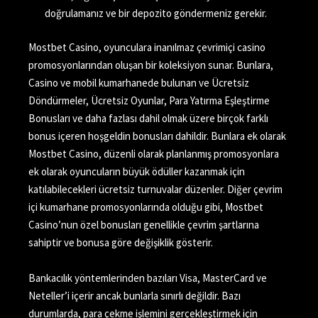
doğrulamanız ve bir depozito göndermeniz gerekir.
Mostbet Casino, oyunculara inanılmaz çevrimiçi casino
promosyonlarından oluşan bir koleksiyon sunar. Bunlara,
Casino ve mobil kumarhanede bulunan ve Ücretsiz
Döndürmeler, Ücretsiz Oyunlar, Para Yatırma Eşleştirme
Bonusları ve daha fazlası dahil olmak üzere birçok farklı
bonus içeren hoşgeldin bonusları dahildir. Bunlara ek olarak
Mostbet Casino, düzenli olarak planlanmış promosyonlara
ek olarak oyuncuların büyük ödüller kazanmak için
katılabilecekleri ücretsiz turnuvalar düzenler. Diğer çevrim
içi kumarhane promosyonlarında olduğu gibi, Mostbet
Casino’nun özel bonusları genellikle çevrim şartlarına
sahiptir ve bonusa göre değişiklik gösterir.
Bankacılık yöntemlerinden bazıları Visa, MasterCard ve
Neteller’i içerir ancak bunlarla sınırlı değildir. Bazı
durumlarda, para çekme işlemini gerçekleştirmek için