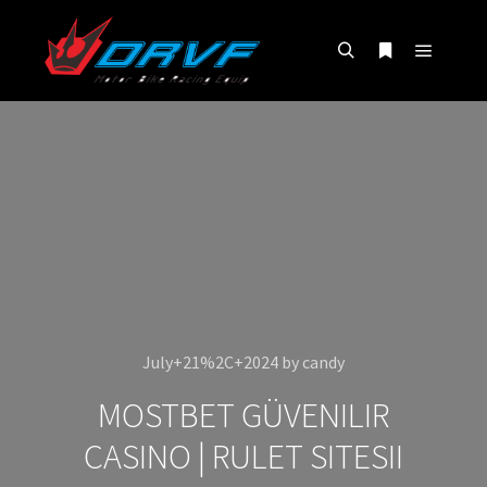
Main m
Search
More info
July+21%2C+2024
by
candy
MOSTBET GÜVENILIR
CASINO | RULET SITESII