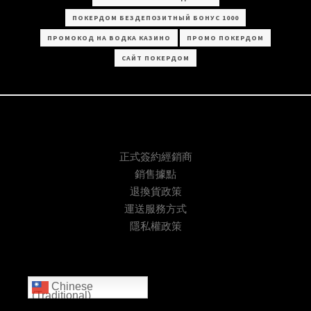
ПОКЕРДОМ БЕЗДЕПОЗИТНЫЙ БОНУС 1000
ПРОМОКОД НА ВОДКА КАЗИНО
ПРОМО ПОКЕРДОМ
САЙТ ПОКЕРДОМ
正式簽約經銷商
銷售據點
退換貨政策
運送服務方式
隱私權政策
Chinese
(Traditional)