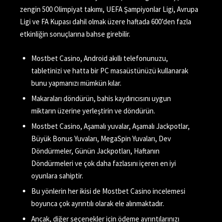
zengin 500 Olimpiyat takımı, UEFA Şampiyonlar Ligi, Avrupa
Ligi ve FA Kupası dahil olmak üzere haftada 600’den fazla
etkinliğin sonuçlarına bahse girebilir.
Mostbet Casino, Android akıllı telefonunuzu,
tabletinizi ve hatta bir PC masaüstünüzü kullanarak
bunu yapmanızı mümkün kılar.
Makaraları döndürün, bahis kaydırıcısını uygun
miktarın üzerine yerleştirin ve döndürün.
Mostbet Casino, Aşamalı yuvalar, Aşamalı Jackpotlar,
Büyük Bonus Yuvaları, MegaSpin Yuvaları, Dev
Döndürmeler, Günün Jackpotları, Haftanın
Döndürmeleri ve çok daha fazlasını içeren en iyi
oyunlara sahiptir.
Bu yönlerin her ikisi de Mostbet Casino incelemesi
boyunca çok ayrıntılı olarak ele alınmaktadır.
Ancak, diğer seçenekler için ödeme ayrıntılarınızı