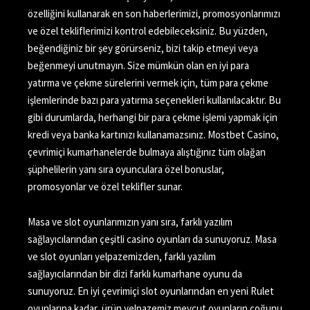
özelliğini kullanarak en son haberlerimizi, promosyonlarımızı
ve özel tekliflerimizi kontrol edebileceksiniz. Bu yüzden,
beğendiğiniz bir şey görürseniz, bizi takip etmeyi veya
beğenmeyi unutmayın. Size mümkün olan en iyi para
yatırma ve çekme sürelerini vermek için, tüm para çekme
işlemlerinde bazı para yatırma seçenekleri kullanılacaktır. Bu
gibi durumlarda, herhangi bir para çekme işlemi yapmak için
kredi veya banka kartınızı kullanamazsınız. Mostbet Casino,
çevrimiçi kumarhanelerde bulmaya alıştığınız tüm olağan
şüphelilerin yanı sıra oyunculara özel bonuslar,
promosyonlar ve özel teklifler sunar.
Masa ve slot oyunlarımızın yanı sıra, farklı yazılım
sağlayıcılarından çeşitli casino oyunları da sunuyoruz. Masa
ve slot oyunları yelpazemizden, farklı yazılım
sağlayıcılarından bir dizi farklı kumarhane oyunu da
sunuyoruz. En iyi çevrimiçi slot oyunlarından en yeni Rulet
oyunlarına kadar, ürün yelpazemiz mevcut oyunların çoğunu