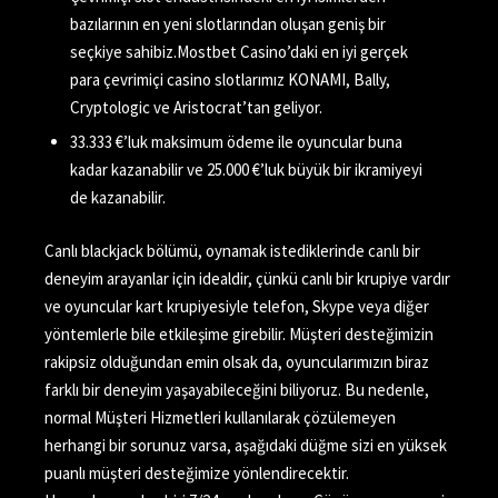
bazılarının en yeni slotlarından oluşan geniş bir
seçkiye sahibiz.Mostbet Casino’daki en iyi gerçek
para çevrimiçi casino slotlarımız KONAMI, Bally,
Cryptologic ve Aristocrat’tan geliyor.
33.333 €’luk maksimum ödeme ile oyuncular buna
kadar kazanabilir ve 25.000 €’luk büyük bir ikramiyeyi
de kazanabilir.
Canlı blackjack bölümü, oynamak istediklerinde canlı bir
deneyim arayanlar için idealdir, çünkü canlı bir krupiye vardır
ve oyuncular kart krupiyesiyle telefon, Skype veya diğer
yöntemlerle bile etkileşime girebilir. Müşteri desteğimizin
rakipsiz olduğundan emin olsak da, oyuncularımızın biraz
farklı bir deneyim yaşayabileceğini biliyoruz. Bu nedenle,
normal Müşteri Hizmetleri kullanılarak çözülemeyen
herhangi bir sorunuz varsa, aşağıdaki düğme sizi en yüksek
puanlı müşteri desteğimize yönlendirecektir.