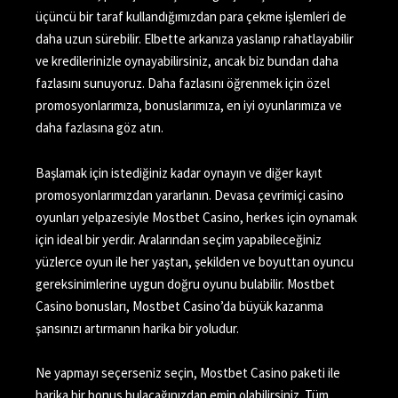
üçüncü bir taraf kullandığımızdan para çekme işlemleri de
daha uzun sürebilir. Elbette arkanıza yaslanıp rahatlayabilir
ve kredilerinizle oynayabilirsiniz, ancak biz bundan daha
fazlasını sunuyoruz. Daha fazlasını öğrenmek için özel
promosyonlarımıza, bonuslarımıza, en iyi oyunlarımıza ve
daha fazlasına göz atın.
Başlamak için istediğiniz kadar oynayın ve diğer kayıt
promosyonlarımızdan yararlanın. Devasa çevrimiçi casino
oyunları yelpazesiyle Mostbet Casino, herkes için oynamak
için ideal bir yerdir. Aralarından seçim yapabileceğiniz
yüzlerce oyun ile her yaştan, şekilden ve boyuttan oyuncu
gereksinimlerine uygun doğru oyunu bulabilir. Mostbet
Casino bonusları, Mostbet Casino’da büyük kazanma
şansınızı artırmanın harika bir yoludur.
Ne yapmayı seçerseniz seçin, Mostbet Casino paketi ile
harika bir bonus bulacağınızdan emin olabilirsiniz. Tüm