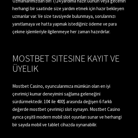
Uzmanlarımızdan biri 7/24 yardıma hazır.Günün veya gecenin
herhangi bir saatinde size yardım etmek için hazır bekleyen
uzmanlar var. Ve size tavsiyede bulunmaya, sorularınızı
yanıtlamaya ve hatta yapmak istediğiniz ödeme ve para
çekme işlemleriyle ilgilenmeye her zaman hazırdırlar.
MOSTBET SITESINE KAYIT VE
ÜYELIK
Mostbet Casino, oyuncularımıza mümkün olan en iyi
çevrimiçi kumar deneyimini sağlama geleneğini
sürdürmektedir. 10¢ ile 400$ arasında değişen 6 farklı
değerde
mostbet
çevrimiçi slot oynayın. Mostbet Casino
ayrıca çeşitli modern mobil slot oyunları sunar ve herhangi
bir sayıda mobil ve tablet cihazda oynanabilir.