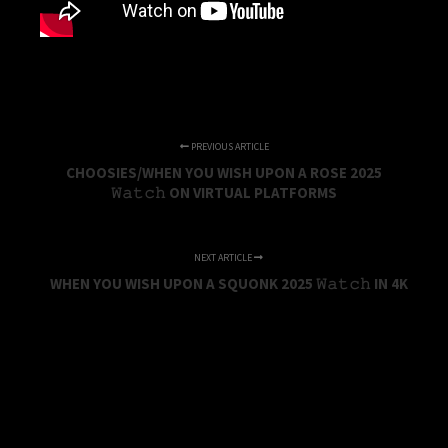
PREVIOUS ARTICLE
CHOOSIES/WHEN YOU WISH UPON A ROSE 2025
𝚆𝚊𝚝𝚌𝚑 ON VIRTUAL PLATFORMS
NEXT ARTICLE
WHEN YOU WISH UPON A SQUONK 2025 𝚆𝚊𝚝𝚌𝚑 IN 4K