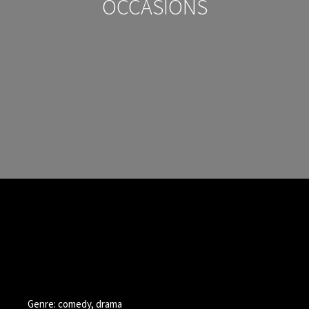
OCCASIONS
Genre: comedy, drama