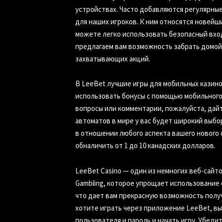
устройствах. Часто добавляются регулярные 
для наших игроков. К ним относятся новейши
можете легко использовать безопасный вход
предлагаем вам возможность забрать домой
захватывающих акций.
В LeeBet лучшие игры для мобильных казино 
использовать бонусы с помощью мобильного 
вопросы или комментарии, пожалуйста, дайт
автоматов в мире у вас будет широкий выбо
в отношении любого аспекта вашего нового 
обналичить от 1 до 10 канадских долларов.
LeeBet Casino — один из немногих веб-сайт
Gambling, которое упрощает использование 
что дает вам прекрасную возможность полу
хотите играть через приложение LeeBet, вы
пользователя и пароль и начать игру. Убед