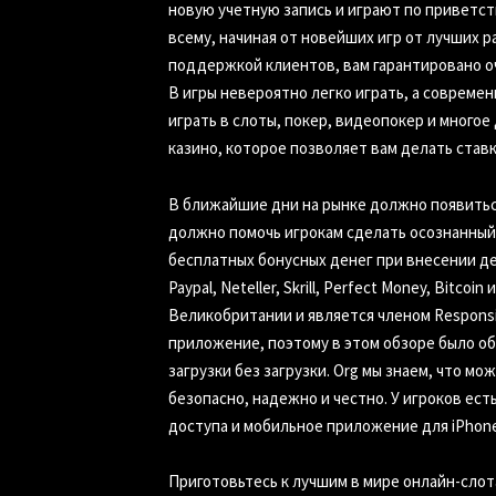
новую учетную запись и играют по приветс
всему, начиная от новейших игр от лучших 
поддержкой клиентов, вам гарантировано оч
В игры невероятно легко играть, а соврем
играть в слоты, покер, видеопокер и много
казино, которое позволяет вам делать ставк
В ближайшие дни на рынке должно появитьс
должно помочь игрокам сделать осознанный
бесплатных бонусных денег при внесении де
Paypal, Neteller, Skrill, Perfect Money, Bitc
Великобритании и является членом Responsibl
приложение, поэтому в этом обзоре было о
загрузки без загрузки. Org мы знаем, что мо
безопасно, надежно и честно. У игроков ес
доступа и мобильное приложение для iPhone, 
Приготовьтесь к лучшим в мире онлайн-сло