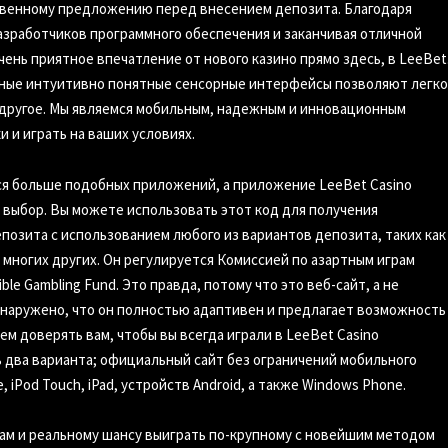
твенному предложению перед внесением депозита. Благодаря
разработчиков программного обеспечения и заканчивая отличной
ень приятное впечатление от нового казино прямо здесь, в LeeBet
енные интуитивно понятные сенсорные интерфейсы позволяют легко
е другое. Мы являемся мобильным, надежным и инновационным
и и играть на ваших условиях.
я больше подобных приложений, а приложение LeeBet Casino
 выбор. Вы можете использовать этот код для получения
позита с использованием любого из вариантов депозита, таких как
oin и многих других. Он регулируется Комиссией по азартным играм
e Gambling Fund. Это правда, потому что это веб-сайт, а не
бнаружено, что он полностью адаптивен и предлагает возможность
жем доверять вам, чтобы вы всегда играли в LeeBet Casino
ть два варианта; официальный сайт без ограничений мобильного
iPod Touch, iPad, устройств Android, а также Windows Phone.
там и реальному шансу выиграть по-крупному с новейшим методом