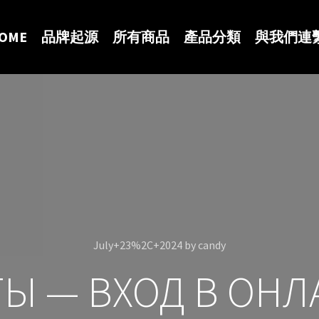
OME
品牌起源
所有商品
產品分類
與我們連
July+23%2C+2024
by
candy
ТЫ — ВХОД В ОНЛ