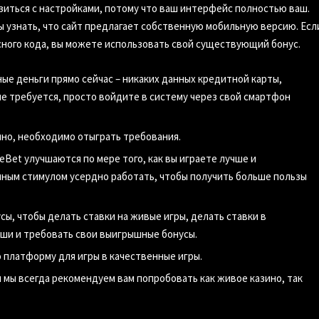
зиться с настройками, потому что ваш интерфейс полностью ваш.
 узнать, что сайт предлагает собственную мобильную версию. Есл
сного кода, вы можете использовать свой существующий бонус.
ые деньги прямо сейчас – никаких данных кредитной карты,
е требуется, просто войдите в систему через свой смартфон
ино, необходимо отыграть требования.
eBet улучшаются по мере того, как вы играете лучше и
чным стимулом усердно работать, чтобы получить больше пользы
ы, чтобы делать ставки на живые игры, делать ставки в
ши и требовать свои выигрышные бонусы.
 платформу для игры в качественные игры.
й мы всегда рекомендуем вам попробовать как живое казино, так