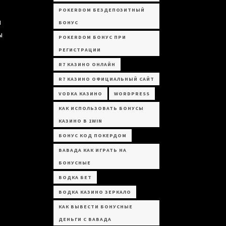
POKERDOM БЕЗДЕПОЗИТНЫЙ
ы
БОНУС
ы
POKERDOM БОНУС ПРИ
РЕГИСТРАЦИИ
R7 КАЗИНО ОНЛАЙН
R7 КАЗИНО ОФИЦИАЛЬНЫЙ САЙТ
VODKA КАЗИНО
WORDPRESS
КАК ИСПОЛЬЗОВАТЬ БОНУСЫ
КАЗИНО В 1WIN
БОНУС КОД ПОКЕРДОМ
ВАВАДА КАК ИГРАТЬ НА
БОНУСНЫЕ
ВОДКА БЕТ
ВОДКА КАЗИНО ЗЕРКАЛО
КАК ВЫВЕСТИ БОНУСНЫЕ
ДЕНЬГИ С ВАВАДА