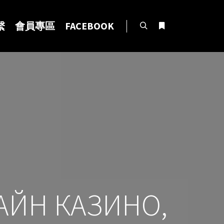
繫
會員專區
FACEBOOK
Search
More info
АЙН КАЗИНО,