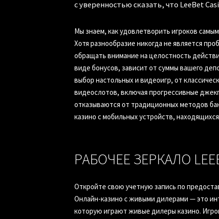
с уверенностью сказать, что LeeBet Cas
Мы знаем, как удовлетворить игроков самым
Хотя разнообразие никогда не является про
обращать внимание на целостность действий
виде бонусов, зависит от суммы вашего деп
выбор настольных и видеоигр, от классическ
видеослотов, включая прогрессивные джекпо
отказываются от традиционных методов банк
казино с мобильных устройств, находящихся 
РАБОЧЕЕ ЗЕРКАЛО LEE
Откройте свою учетную запись по предостав
Онлайн-казино с живыми дилерами — это инт
которую играют живые дилеры казино. Игро