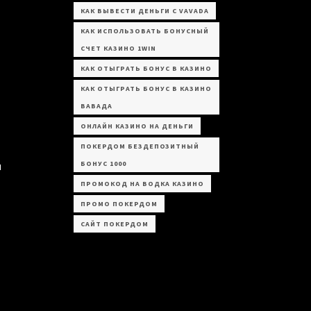
КАК ВЫВЕСТИ ДЕНЬГИ С VAVADA
КАК ИСПОЛЬЗОВАТЬ БОНУСНЫЙ
СЧЕТ КАЗИНО 1WIN
КАК ОТЫГРАТЬ БОНУС В КАЗИНО
КАК ОТЫГРАТЬ БОНУС В КАЗИНО
ВАВАДА
ОНЛАЙН КАЗИНО НА ДЕНЬГИ
ПОКЕРДОМ БЕЗДЕПОЗИТНЫЙ
БОНУС 1000
я
ПРОМОКОД НА ВОДКА КАЗИНО
ПРОМО ПОКЕРДОМ
САЙТ ПОКЕРДОМ