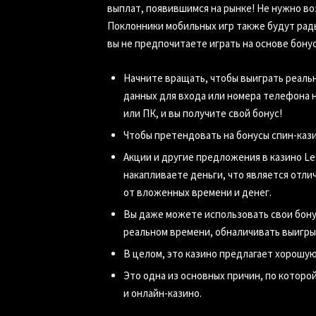
выплат, появившимся на рынке! Не нужно во
Поклонники мобильных игр также будут рады
вы не предпочитаете играть на основе бону
Начните вращать, чтобы выиграть реальн
данных для входа или номера телефона н
или ПК, и вы получите свой бонус!
Чтобы претендовать на бонусы спин-каз
Акции и другие предложения в казино Le
накапливаете деньги, что является отли
от вложенных времени и денег.
Вы даже можете использовать свои бонус
реальном времени, обналичивать выигры
В целом, это казино предлагает хорошую
Это одна из основных причин, по которо
и онлайн-казино.