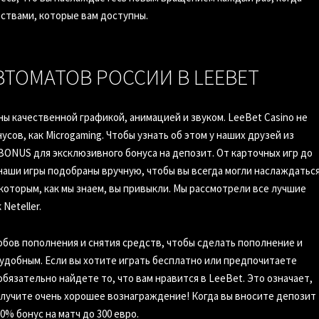
ствами, которые вам доступны.
ВТОМАТОВ РОССИИ В LEEBET
ны качественной графикой, анимацией и звуком. LeeBet Casino не
ов, как Microgaming. Чтобы узнать об этом у наших друзей из
-BONUS для эксклюзивного бонуса на депозит. От карточных игр до
наши игры подобраны вручную, чтобы вы всегда могли наслаждатьс
оторым, как мы знаем, вы привыкли. Мы рассмотрели все лучшие
Neteller.
бов пополнения и снятия средств, чтобы сделать пополнение и
 удобным. Если вы хотите играть бесплатно или предпочитаете
бязательно найдете то, что вам нравится в LeeBet. Это означает,
олучите очень хорошее вознаграждение! Когда вы вносите депозит
0% бонус на матч до 300 евро.