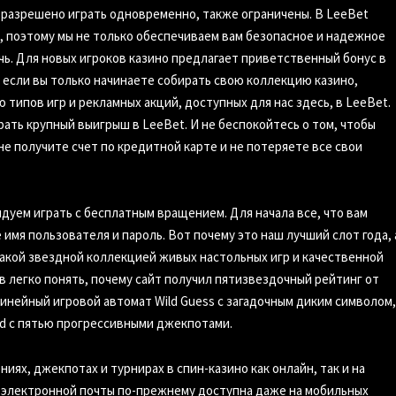
е разрешено играть одновременно, также ограничены. В LeeBet
, поэтому мы не только обеспечиваем вам безопасное и надежное
чь. Для новых игроков казино предлагает приветственный бонус в
И если вы только начинаете собирать свою коллекцию казино,
типов игр и рекламных акций, доступных для нас здесь, в LeeBet.
рать крупный выигрыш в LeeBet. И не беспокойтесь о том, чтобы
не получите счет по кредитной карте и не потеряете все свои
ндуем играть с бесплатным вращением. Для начала все, что вам
 имя пользователя и пароль. Вот почему это наш лучший слот года, 
 такой звездной коллекцией живых настольных игр и качественной
 легко понять, почему сайт получил пятизвездочный рейтинг от
инейный игровой автомат Wild Guess с загадочным диким символом,
ed с пятью прогрессивными джекпотами.
ях, джекпотах и турнирах в спин-казино как онлайн, так и на
 электронной почты по-прежнему доступна даже на мобильных