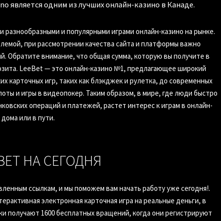
ino является одним из лучших онлайн-казино в Канаде.
и разнообразными и популярными играми онлайн-казино на рынке.
блемой, при рассмотрении качества сайта и платформы важно
. Обратите внимание, что общая сумма, которую вы получите в
озита. LeeBet — это онлайн-казино №1, предлагающее широкий
их карточных игр, таких как блэкджек и рулетка, до современных
ты и игры в видеопокер. Таким образом, в мире, где люди быстро
овских операций и платежей, растет интерес к играм в онлайн-
дома или в пути.
BET НА СЕГОДНЯ
ленным ссылкам, и мы поможем вам начать работу уже сегодня!.
ерактивная электронная карточная игра на реальные деньги, в
ки получают 1600 бесплатных вращений, когда они регистрируют