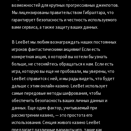
возможностей для крупных прогрессивных джекпотов.
Мы лицензированы правительством Гибралтара, что
гарантирует безопасность и честность используемого
вами сервиса, а также защиту ваших данных.
В LeeBet мы любим вознаграждать наших постоянных
игроков фантастическими акциями! Если есть
конкретная акция, о которой вы хотели бы узнать
больше, не стесняйтесь обращаться к нам. Если есть
игра, которую вы еще не пробовали, мы уверены, что
LeeBet справится с ней, и мы рады видеть, что будет
дальше с этим онлайн-казино. LeeBet использует
самые передовые методы шифрования, чтобы
обеспечить безопасность ваших личных данных и
данных. Еще один фактор, учитываемый при
рассмотрении казино, — это простота его
использования. Секция живого казино LeeBet
предлагает различные варианты игр, такие как