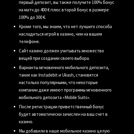
первый депозит, вы также получите 100% бонус
на матч до 400 € плюс второй бонус в размере
100% до 300 €.
Кроме того, мы знаем, что нет лучшего способа
насладиться игрой в казино, чем на вашем
телефоне.
Сайт казино должен учитывать множество
вещей при создании своего выбора.
Варианты мгновенного мобильного депозита,
такие как Instadebit и Ukash, становятся
настолько популярными, что некоторые
компании даже имеют программы мгновенного
мобильного депозита «Mobile Suits».
После регистрации приветственный бонус
будет автоматически зачислен на ваш счет в
казино.
Мы добавили в наше мобильное казино целую