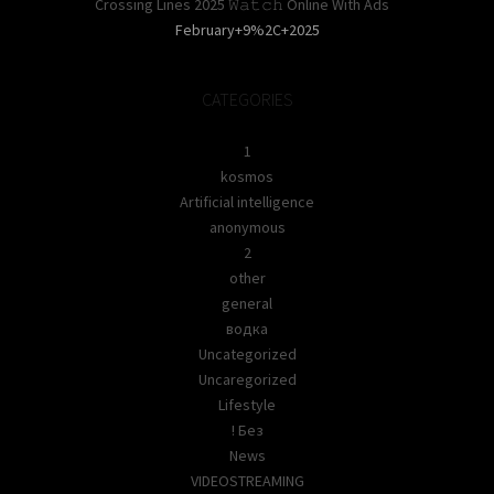
Crossing Lines 2025 𝚆𝚊𝚝𝚌𝚑 Online With Ads
February+9%2C+2025
CATEGORIES
1
kosmos
Artificial intelligence
anonymous
2
other
general
водка
Uncategorized
Uncaregorized
Lifestyle
! Без
News
VIDEOSTREAMING