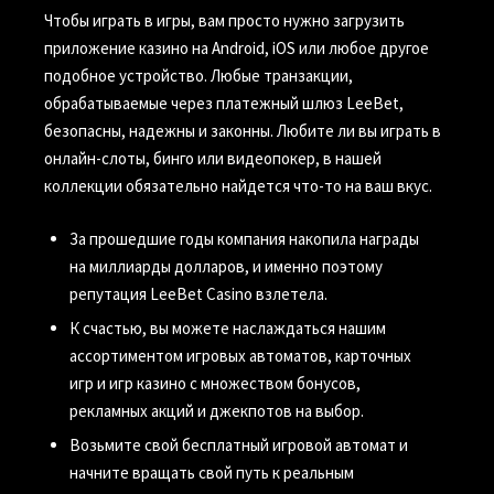
Чтобы играть в игры, вам просто нужно загрузить
приложение казино на Android, iOS или любое другое
подобное устройство. Любые транзакции,
обрабатываемые через платежный шлюз LeeBet,
безопасны, надежны и законны. Любите ли вы играть в
онлайн-слоты, бинго или видеопокер, в нашей
коллекции обязательно найдется что-то на ваш вкус.
За прошедшие годы компания накопила награды
на миллиарды долларов, и именно поэтому
репутация LeeBet Casino взлетела.
К счастью, вы можете наслаждаться нашим
ассортиментом игровых автоматов, карточных
игр и игр казино с множеством бонусов,
рекламных акций и джекпотов на выбор.
Возьмите свой бесплатный игровой автомат и
начните вращать свой путь к реальным