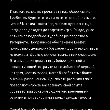
Итак, как только вы прочитаете наш обзор казино
LeeBet, вы будете готовы и хотите попробовать его,
верно? Мы охватываем все, что вам нужно знать, а
когда дело доходит до азартных игр в Канаде, у нас
есть самое подробное и удобное руководство в
Интернете. Программное обеспечение LeeBet
полностью основано на браузере и доступно для игры
на всех платформах, включая планшеты и смартфоны.
Эти изменения делают игру более приятной и
захватывающей по сравнению с мобильной версией,
которая, честно говоря, могла бы работать с более
высоким разрешением. Однако эти различия также
позволяют игрокам настраивать свой опыт в
соответствии со своим бюджетом, временными
рамками и потребностями в конфиденциальности.
Самый быстрый способ зачисления выигрыша на ваш