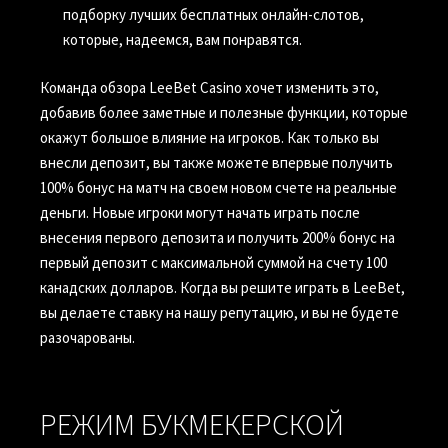
подборку лучших бесплатных онлайн-слотов,
которые, надеемся, вам понравятся.
Команда обзора LeeBet Casino хочет изменить это,
добавив более заметные и полезные функции, которые
окажут большое влияние на игроков. Как только вы
внесли депозит, вы также можете впервые получить
100% бонус на матч на своем новом счете на реальные
деньги. Новые игроки могут начать играть после
внесения первого депозита и получить 200% бонус на
первый депозит с максимальной суммой на счету 100
канадских долларов. Когда вы решите играть в LeeBet,
вы делаете ставку на нашу репутацию, и вы не будете
разочарованы.
РЕЖИМ БУКМЕКЕРСКОЙ