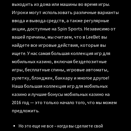
выходить из дома или машины во время игры.
Игроки могут использовать различные варианты
ввода и вывода средств, а также регулярные
акции, доступные на Spin Sports. Независимо от
вашей причины, мы считаем, что в LeeBet вы
найдете все игровые действия, которые вы
ищете. У нас самая большая коллекция игр для
мобильных казино, включая бездепозитные
игры, бесплатные спины, игровые автоматы,
рулетку, блэкджек, баккару и многое другое!
Наша большая коллекция игр для мобильных
казино и лучшие бонусы мобильных казино на
2016 год — это только начало того, что мы можем
предложить.
Но это еще не все – когда вы сделаете свой