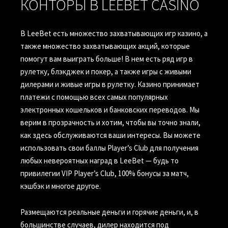
КОНТОРЫ В LEEBET CASINO
В LeeBet есть множество захватывающих игр казино, а
также множество захватывающих акций, которые
помогут вам выиграть больше! В нем есть ряд игр в
рулетку, блэкджек и покер, а также игры с живыми
дилерами и живые игры в рулетку. Казино принимает
платежи с помощью всех самых популярных
электронных кошельков и банковских переводов. Мы
верим в прозрачность и хотим, чтобы вы точно знали,
как здесь обслуживаются ваши интересы. Вы можете
использовать свои баллы Player’s Club для получения
любых невероятных наград в LeeBet — будь то
привилегии VIP Player’s Club, 100% бонусы за матч,
кэшбэк и многое другое.
Размещаются реальные деньги и горячие деньги, и, в
большинстве случаев, дилер находится под