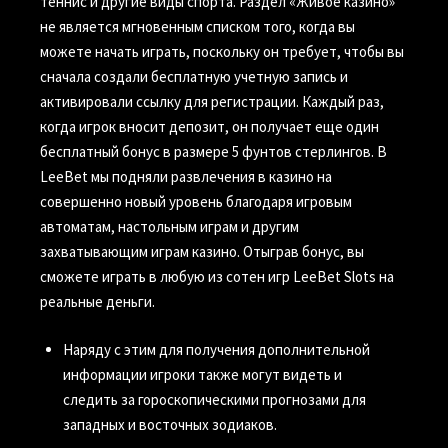
теннис и другие виды спорта. Раздел «Живое казино»
не является мгновенным списком того, когда вы
можете начать играть, поскольку он требует, чтобы вы
сначала создали бесплатную учетную запись и
активировали ссылку для регистрации. Каждый раз,
когда игрок вносит депозит, он получает еще один
бесплатный бонус в размере 5 фунтов стерлингов. В
LeeBet мы подняли развлечения в казино на
совершенно новый уровень благодаря игровым
автоматам, настольным играм и другим
захватывающим играм казино. Отыграв бонус, вы
сможете играть в любую из сотен игр LeeBet Slots на
реальные деньги.
Наряду с этим для получения дополнительной
информации игроки также могут видеть и
следить за гороскопическими прогнозами для
западных и восточных зодиаков.