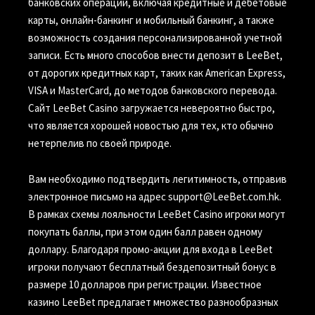
банковских операций, включая кредитные и дебетовые
карты, онлайн-банкинг и мобильный банкинг, а также
возможность создания персонализированной учетной
записи. Есть много способов внести депозит в LeeBet,
от дорогих кредитных карт, таких как American Express,
VISA и MasterCard, до методов банковского перевода.
Сайт LeeBet Casino загружается невероятно быстро,
что является хорошей новостью для тех, кто обычно
нетерпелив по своей природе.
Вам необходимо подтвердить легитимность, отправив
электронное письмо на адрес
support@LeeBet.com.hk
.
В рамках схемы лояльности LeeBet Casino игроки могут
покупать баллы, при этом один балл равен одному
доллару. Благодаря промо-акции для входа в LeeBet
игроки получают бесплатный бездепозитный бонус в
размере 10 долларов при регистрации. Известное
казино LeeBet предлагает множество разнообразных