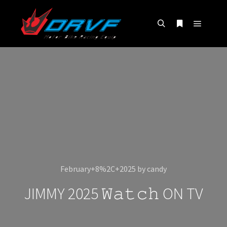
Main m
Search
More info
February+8%2C+2025
by
candy
JIMMY 2025 𝚆𝚊𝚝𝚌𝚑 ON TV