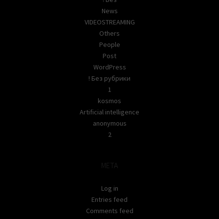
News
VIDEOSTREAMING
Others
People
Post
WordPress
! Без рубрики
1
kosmos
Artificial intelligence
anonymous
2
META
Log in
Entries feed
Comments feed