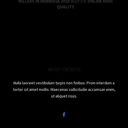
MILLERS IN MARRIAGE 2025 𝚆𝚊𝚝𝚌𝚑 ONLINE HIGH
QUALITY
ABOUT THE BLOG
Nulla laoreet vestibulum turpis non finibus. Proin interdum a
tortor sit amet mollis. Maecenas sollicitudin accumsan enim,
ut aliquet risus.