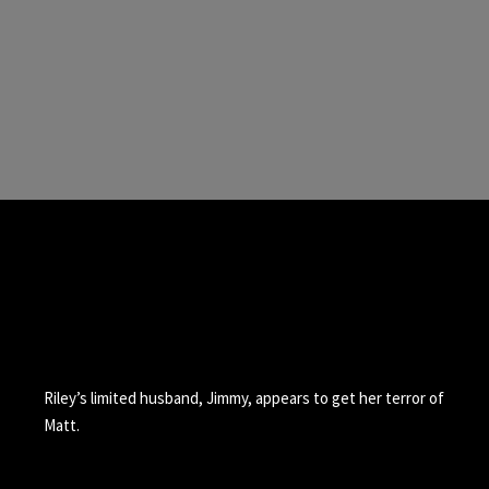
Riley’s limited husband, Jimmy, appears to get her terror of
Matt.