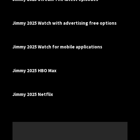
Jimmy 2025 Watch with advertising free options
Jimmy 2025 Watch for mobile applications
Jimmy 2025 HBO Max
Jimmy 2025 Netflix