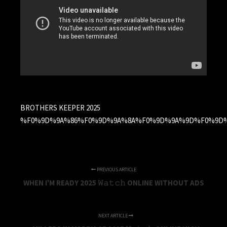
BROTHERS KEEPER 2025
%F0%9D%9A%86%F0%9D%9A%8A%F0%9D%9A%9D%F0%9D
PREVIOUS ARTICLE
WHEN I'M READY 2025 𝚆𝚊𝚝𝚌𝚑 ONLINE WITHOUT ADS
NEXT ARTICLE