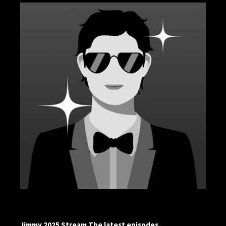
Jimmy 2025 Stream The latest episodes