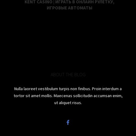
KENT CASINO | ИГРАТЬ В ОНЛАЙН РУЛЕТКУ,
ИГРОВЫЕ АВТОМАТЫ
ABOUT THE BLOG
Nulla laoreet vestibulum turpis non finibus. Proin interdum a
tortor sit amet mollis. Maecenas sollicitudin accumsan enim,
ut aliquet risus.