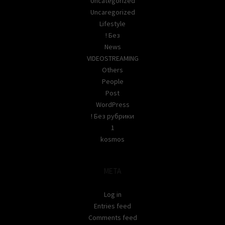
Uncategorized
Uncaregorized
Lifestyle
! Без
News
VIDEOSTREAMING
Others
People
Post
WordPress
! Без рубрики
1
kosmos
META
Log in
Entries feed
Comments feed