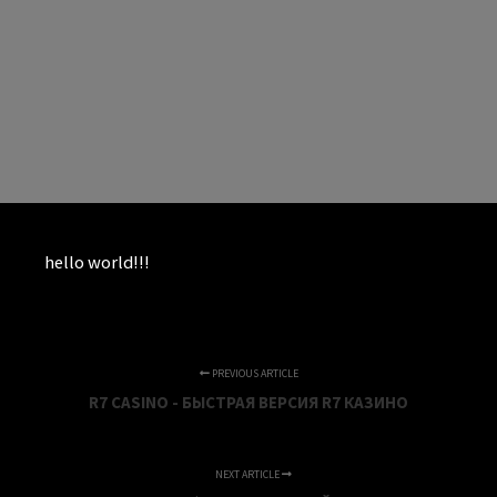
hello world!!!
PREVIOUS ARTICLE
R7 CASINO - БЫСТРАЯ ВЕРСИЯ R7 КАЗИНО
NEXT ARTICLE