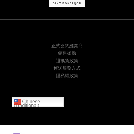
САЙТ ПОКЕРДОМ
正式簽約經銷商
銷售據點
退換貨政策
運送服務方式
隱私權政策
Chinese
(Traditional)