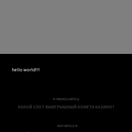
hello world!!!
PREVIOUS ARTICLE
КАКОЙ СЛОТ ВЫИГРЫШНЫЙ КОМЕТА КАЗИНО?
NEXT ARTICLE