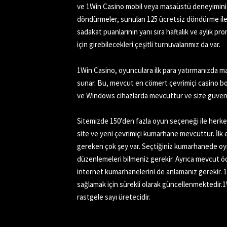
ve 1Win Casino mobil veya masaüstü deneyiminizi 
döndürmeler, sunulan 125 ücretsiz döndürme ile 
sadakat puanlarının yanı sıra haftalık ve aylık p
için girebilecekleri çeşitli turnuvalarımız da var.
1Win Casino, oyunculara ilk para yatırmanızda
sunar. Bu, mevcut en cömert çevrimiçi casino bonu
ve Windows cihazlarda mevcuttur ve size güvenli 
Sitemizde 150’den fazla oyun seçeneği ile herkes
site ve yeni çevrimiçi kumarhane mevcuttur. İlk
gereken çok şey var. Seçtiğiniz kumarhanede oyn
düzenlemeleri bilmeniz gerekir. Ayrıca mevcut ö
internet kumarhanelerini de anlamanız gerekir. 1W
sağlamak için sürekli olarak güncellenmektedir.1
rastgele sayı üretecidir.