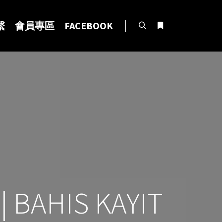
繫
會員專區
FACEBOOK
Search
More info
| BAHIS KAYIT