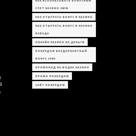
КАК ИСПОЛЬЗОВАТЬ БОНУСНЫЙ
СЧЕТ КАЗИНО 1WIN
КАК ОТЫГРАТЬ БОНУС В КАЗИНО
КАК ОТЫГРАТЬ БОНУС В КАЗИНО
ВАВАДА
ОНЛАЙН КАЗИНО НА ДЕНЬГИ
ПОКЕРДОМ БЕЗДЕПОЗИТНЫЙ
БОНУС 1000
ПРОМОКОД НА ВОДКА КАЗИНО
ş
ПРОМО ПОКЕРДОМ
10
САЙТ ПОКЕРДОМ
n