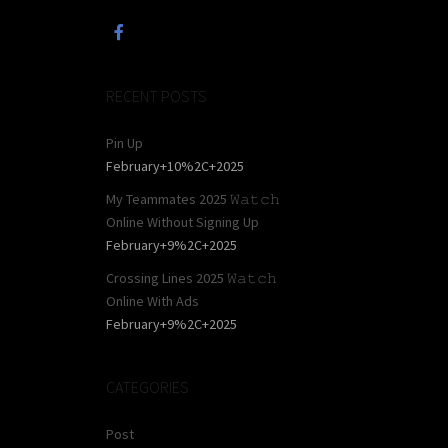
RECENT POSTS
Pin Up
February+10%2C+2025
My Teammates 2025 𝚆𝚊𝚝𝚌𝚑
Online Without Signing Up
February+9%2C+2025
Crossing Lines 2025 𝚆𝚊𝚝𝚌𝚑
Online With Ads
February+9%2C+2025
CATEGORIES
Post