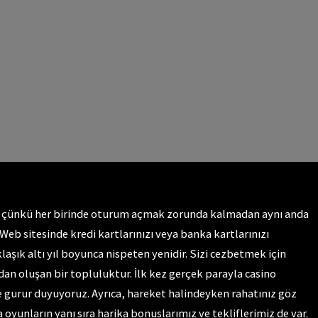
kir, çünkü her birinde oturum açmak zorunda kalmadan aynı anda
Web sitesinde kredi kartlarınızı veya banka kartlarınızı
klaşık altı yıl boyunca nispeten yenidir. Sizi cezbetmek için
dan oluşan bir topluluktur. İlk kez gerçek parayla casino
e gurur duyuyoruz. Ayrıca, hareket halindeyken rahatınız göz
yunların yanı sıra harika bonuslarımız ve tekliflerimiz de var.