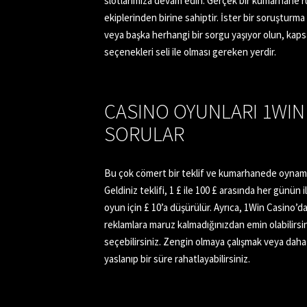
slotlarımıza devam edin. Gerçek bir kumarhane r
ekiplerinden birine sahiptir. İster bir soruşturma 
veya başka herhangi bir sorgu yaşıyor olun, kapsa
seçenekleri seli ile olması gereken yerdir.
CASINO OYUNLARI 1WIN
SORULAR
Bu çok cömert bir teklif ve kumarhanede oynamaya 
Geldiniz teklifi, 1 £ ile 100 £ arasında her günün
oyun için £ 10’a düşürülür. Ayrıca, 1Win Casino’
reklamlara maruz kalmadığınızdan emin olabilirsin
seçebilirsiniz. Zengin olmaya çalışmak veya dah
yaslanıp bir süre rahatlayabilirsiniz.