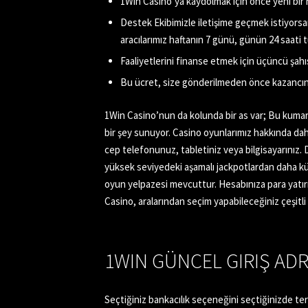
1Win Casino’ya kaydolmak için önce yeni bir 
Destek Ekibimizle iletişime geçmek istiyorsa
aracılarımız haftanın 7 günü, günün 24 saati
Faaliyetlerini finanse etmek için üçüncü şah
Bu ücret, size gönderilmeden önce kazancını
1Win Casino’nun da kolunda bir as var; Bu kumar
bir şey sunuyor. Casino oyunlarımız hakkında daha f
cep telefonunuz, tabletiniz veya bilgisayarınız. 
yüksek seviyedeki aşamalı jackpotlardan daha kü
oyun yelpazesi mevcuttur. Hesabınıza para yatırm
Casino, aralarından seçim yapabileceğiniz çeşitl
1WIN GÜNCEL GIRIŞ AD
Seçtiğiniz bankacılık seçeneğini seçtiğinizde 