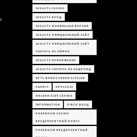
1XSLOTS CASINO
1XSLOTS ВХОД
ı
1XSLOTS МОБИЛЬНАЯ ВЕРСИЯ
1XSLOTS ОФИЦИАЛЬНЫЙ САЙТ
1XSLOTS ОФИЦИАЛЬНЫЙ САЙТ
d
СКАЧАТЬ НА АЙФОН
1XSLOTS ПРИЛОЖЕНИЕ
1XSLOTS СКАЧАТЬ НА АНДРОИД
80 TL BONUS VEREN SITELER
AGENCY
APOLLO13
GOLDEN ALEX CASINO
INFORMATION
PINCO ВХОД
POKERDOM CASINO
БЕЗДЕПОЗИТНЫЙ БОНУС
POKERDOM БЕЗДЕПОЗИТНЫЙ