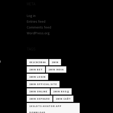
META
Log in
Entries feed
Comments feed
WordPress.org
TAGS
ı
0X1C8C5B6A
1WIN
1WIN BET
1WIN INDIA
1WIN LOGIN
1WIN OFFICIAL SITE
1WIN ONLINE
1WIN ВХОД
1WIN ЗЕРКАЛО
1WIN САЙТ
1XSLOTS AVIATOR APP
DOWNLOAD