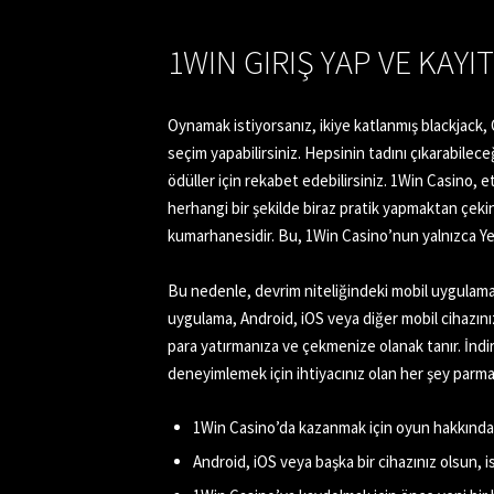
1WIN GIRIŞ YAP VE KAYI
Oynamak istiyorsanız, ikiye katlanmış blackjack
seçim yapabilirsiniz. Hepsinin tadını çıkarabilec
ödüller için rekabet edebilirsiniz. 1Win Casino, e
herhangi bir şekilde biraz pratik yapmaktan çekin
kumarhanesidir. Bu, 1Win Casino’nun yalnızca Yen
Bu nedenle, devrim niteliğindeki mobil uygulama
uygulama, Android, iOS veya diğer mobil cihazınız
para yatırmanıza ve çekmenize olanak tanır. İndir
deneyimlemek için ihtiyacınız olan her şey parma
1Win Casino’da kazanmak için oyun hakkında 
Android, iOS veya başka bir cihazınız olsun, i