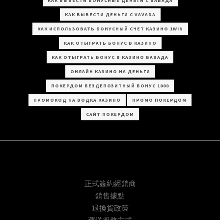
КАК ВЫВЕСТИ БОНУСНЫЕ ДЕНЬГИ С ВАВАДА
КАК ВЫВЕСТИ ДЕНЬГИ С VAVADA
КАК ИСПОЛЬЗОВАТЬ БОНУСНЫЙ СЧЕТ КАЗИНО 1WIN
КАК ОТЫГРАТЬ БОНУС В КАЗИНО
КАК ОТЫГРАТЬ БОНУС В КАЗИНО ВАВАДА
ОНЛАЙН КАЗИНО НА ДЕНЬГИ
ПОКЕРДОМ БЕЗДЕПОЗИТНЫЙ БОНУС 1000
ПРОМОКОД НА ВОДКА КАЗИНО
ПРОМО ПОКЕРДОМ
САЙТ ПОКЕРДОМ
正式簽約經銷商
銷售據點
退換貨政策