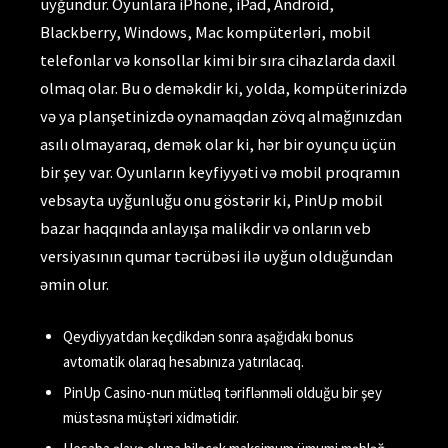
uyğundur. Oyunlara iPhone, iPad, Android,
Blackberry, Windows, Mac kompüterləri, mobil
telefonlar və konsollar kimi bir sıra cihazlarda daxil
olmaq olar. Bu o deməkdir ki, yolda, kompüterinizdə
və ya planşetinizdə oynamaqdan zövq almağınızdan
asılı olmayaraq, demək olar ki, hər bir oyunçu üçün
bir şey var. Oyunların keyfiyyəti və mobil proqramın
vebsayta uyğunluğu onu göstərir ki, PinUp mobil
bazar haqqında anlayışa malikdir və onların veb
versiyasının qumar təcrübəsi ilə uyğun olduğundan
əmin olur.
Qeydiyyatdan keçdikdən sonra aşağıdakı bonus
avtomatik olaraq hesabınıza yatırılacaq.
PinUp Casino-nun mütləq təriflənməli olduğu bir şey
müstəsna müştəri xidmətidir.