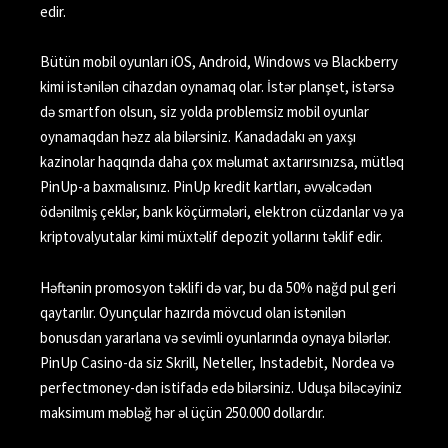
edir.
Bütün mobil oyunları iOS, Android, Windows və Blackberry
kimi istənilən cihazdan oynamaq olar. İstər planşet, istərsə
də smartfon olsun, siz yolda problemsiz mobil oyunlar
oynamaqdan həzz ala bilərsiniz. Kanadadakı ən yaxşı
kazinolar haqqında daha çox məlumat axtarırsınızsa, mütləq
PinUp-a baxmalısınız. PinUp kredit kartları, əvvəlcədən
ödənilmiş çeklər, bank köçürmələri, elektron cüzdanlar və ya
kriptovalyutalar kimi müxtəlif depozit yollarını təklif edir.
Həftənin promosyon təklifi də var, bu da 50% nağd pul geri
qaytarılır. Oyunçular hazırda mövcud olan istənilən
bonusdan yararlana və sevimli oyunlarında oynaya bilərlər.
PinUp Casino-da siz Skrill, Neteller, Instadebit, Nordea və
perfectmoney-dən istifadə edə bilərsiniz. Uduşa biləcəyiniz
maksimum məbləğ hər əl üçün 250.000 dollardır.