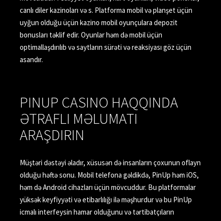
canlı diler kazinoları və s. Platforma mobil və planşet üçün
uyğun olduğu üçün kazino mobil oyunçulara depozit
bonusları təklif edir. Oyunlar həm də mobil üçün
optimallaşdırılıb və saytların sürəti və reaksiyası göz üçün
asandır.
PINUP CASINO HAQQINDA
ƏTRAFLI MƏLUMATI
ARAŞDIRIN
Müştəri dəstəyi əladır, xüsusən də insanların çoxunun oflayn
olduğu həftə sonu. Mobil telefona gəldikdə, PinUp həm iOS,
həm də Android cihazları üçün mövcuddur. Bu platformalar
yüksək keyfiyyəti və etibarlılığı ilə məşhurdur və bu PinUp
icmalı interfeysin hamar olduğunu və tərtibatçıların