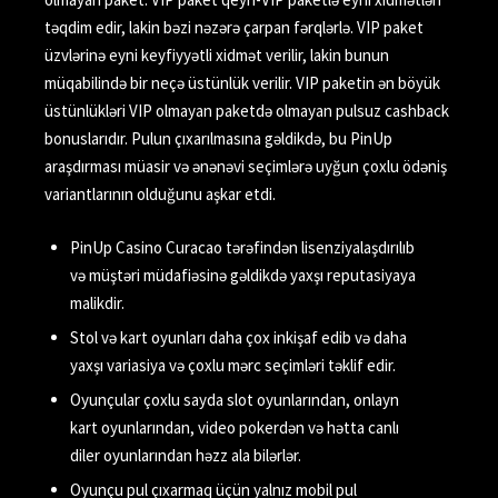
təqdim edir, lakin bəzi nəzərə çarpan fərqlərlə. VIP paket
üzvlərinə eyni keyfiyyətli xidmət verilir, lakin bunun
müqabilində bir neçə üstünlük verilir. VIP paketin ən böyük
üstünlükləri VIP olmayan paketdə olmayan pulsuz cashback
bonuslarıdır. Pulun çıxarılmasına gəldikdə, bu PinUp
araşdırması müasir və ənənəvi seçimlərə uyğun çoxlu ödəniş
variantlarının olduğunu aşkar etdi.
PinUp Casino Curacao tərəfindən lisenziyalaşdırılıb
və müştəri müdafiəsinə gəldikdə yaxşı reputasiyaya
malikdir.
Stol və kart oyunları daha çox inkişaf edib və daha
yaxşı variasiya və çoxlu mərc seçimləri təklif edir.
Oyunçular çoxlu sayda slot oyunlarından, onlayn
kart oyunlarından, video pokerdən və hətta canlı
diler oyunlarından həzz ala bilərlər.
Oyunçu pul çıxarmaq üçün yalnız mobil pul