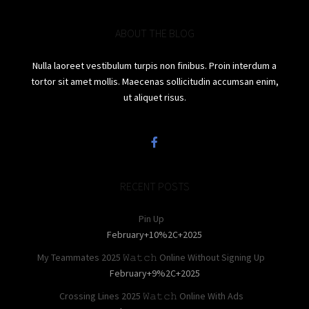
ABOUT THE BLOG
Nulla laoreet vestibulum turpis non finibus. Proin interdum a
tortor sit amet mollis. Maecenas sollicitudin accumsan enim,
ut aliquet risus.
RECENT POSTS
Pin Up
February+10%2C+2025
My Teammates 2025 𝚆𝚊𝚝𝚌𝚑 Online Without Signing Up
February+9%2C+2025
Crossing Lines 2025 𝚆𝚊𝚝𝚌𝚑 Online With Ads