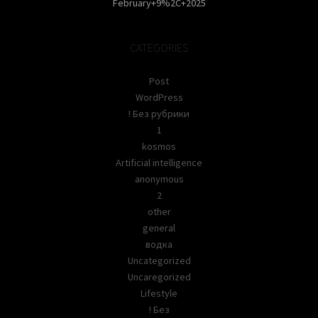
February+9%2C+2025
CATEGORIES
Post
WordPress
! Без рубрики
1
kosmos
Artificial intelligence
anonymous
2
other
general
водка
Uncategorized
Uncaregorized
Lifestyle
! Без