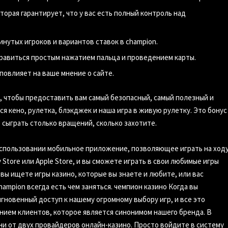
орая гарантирует, что у вас есть полный контроль над
нутых игроков и вариантов ставок в champion.
справиться простым нажатием пальца и проведением карты.
повлияет на ваше мнение о сайте.
, чтобы предоставить вам самый безопасный, самый полезный и
ся кено, рулетка, блэкджек и наша игра в живую рулетку. Это бонус
сыграть столько вращений, сколько захотите.
использовании мобильное приложение, позволяющее играть на ходу
 Store или Apple Store, и вы сможете играть в свои любимые игры
 вы ищете игры казино, которые вы знаете и любите, или вас
ampion всегда есть чем заняться.
чемпион казино
Когда вы
мгновенный доступ к нашему огромному выбору игр, и все это
ием клиентов, которое является синонимом нашего бренда. В
ени от двух провайдеров онлайн-казино. Просто войдите в систему