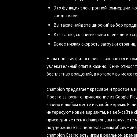
Это функция электронной коммерции, кот
средствами.
Вы также найдете широкий выбор продви
К счастью, со спин-казино очень легко 
Более низкая скорость загрузки страниц 
Наша простая философия заключается в том
увлекательный опыт в казино. К ним относят
бесплатных вращений, в котором вы можете 
champion предлагает красивое и простое в 
Просто загрузите приложение из Google Play
казино в любом месте и в любое время. Если
интересуют новые варианты, на веб-сайте ch
присоединяетесь к champion, вы получаете 
поддерживается первоклассным обслуживан
champion Casino есть игры в реальном врем