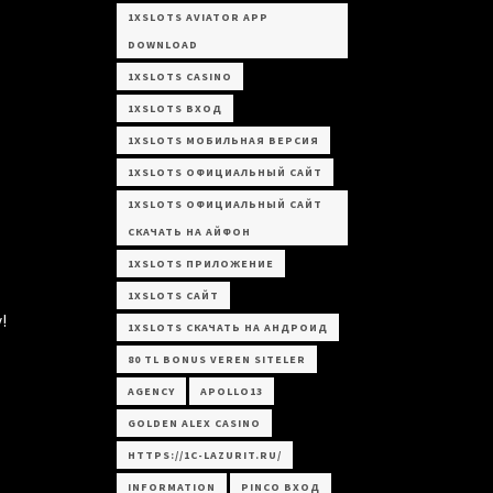
1XSLOTS AVIATOR APP
DOWNLOAD
1XSLOTS CASINO
1XSLOTS ВХОД
1XSLOTS МОБИЛЬНАЯ ВЕРСИЯ
1XSLOTS ОФИЦИАЛЬНЫЙ САЙТ
1XSLOTS ОФИЦИАЛЬНЫЙ САЙТ
СКАЧАТЬ НА АЙФОН
1XSLOTS ПРИЛОЖЕНИЕ
1XSLOTS САЙТ
!
1XSLOTS СКАЧАТЬ НА АНДРОИД
80 TL BONUS VEREN SITELER
AGENCY
APOLLO13
GOLDEN ALEX CASINO
HTTPS://1C-LAZURIT.RU/
INFORMATION
PINCO ВХОД