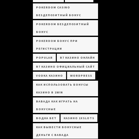
POKERDOM CASINO
БЕЗДЕПОЗИТНЫЙ БОНУС
POKERDOM БЕЗДЕПОЗИТНЫЙ
БОНУС
POKERDOM БОНУС ПРИ
РЕГИСТРАЦИИ
POPULAR
R7 КАЗИНО ОНЛАЙН
R7 КАЗИНО ОФИЦИАЛЬНЫЙ САЙТ
VODKA КАЗИНО
WORDPRESS
КАК ИСПОЛЬЗОВАТЬ БОНУСЫ
КАЗИНО В 1WIN
ВАВАДА КАК ИГРАТЬ НА
БОНУСНЫЕ
ВОДКА БЕТ
КАЗИНО 1XSLOTS
КАК ВЫВЕСТИ БОНУСНЫЕ
ДЕНЬГИ С ВАВАДА