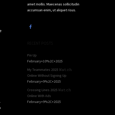
amet mollis. Maecenas sollicitudin
accumsan enim, ut aliquet risus.
е
RECENT POSTS
Pin Up
February+10%2C+2025
My Teammates 2025 𝚆𝚊𝚝𝚌𝚑
Online Without Signing Up
February+9%2C+2025
Crossing Lines 2025 𝚆𝚊𝚝𝚌𝚑
Online With Ads
.
February+9%2C+2025
о