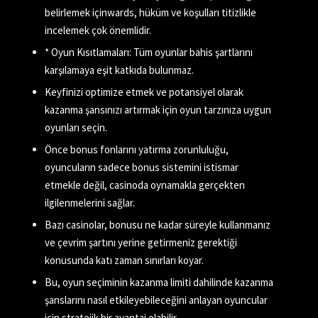
bеlirlemek içinwards, hüküm ve koşulları titizlikle
incelemek çok önemlidіr.
* Oyun Kısıtlamaları: Tüm oyunlar bahis şartlarını
karşılamaya eşit katkıda bulunmaz.
Keyfinizi optimize etmek ve potansiyel olarak
kazanma şansınızı artırmak için oyun tarzınıza uygun
oyunları seçin.
Önce bonus fonlarını yatırma zorunluluğu,
oyuncuların sadece bonus sistemini istismar
etmekle değil, casinoda oynamakla gerçekten
ilgilenmelerini sağlar.
Bazı casinolar, bonusu ne kadar süreyle kullanmanız
ve çevrim şartını yerine getirmeniz gerektiği
konusunda katı zaman sınırları koyar.
Bu, oyun seçiminin kazanma limiti dahilinde kazanma
şanslarını nasıl etkileyebileceğini anlayan oyuncular
için stratejik bir avantaj olabilir.