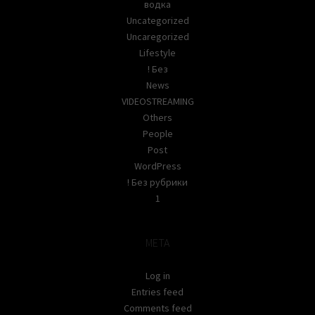
водка
Uncategorized
Uncaregorized
Lifestyle
! Без
News
VIDEOSTREAMING
Others
People
Post
WordPress
! Без рубрики
1
META
Log in
Entries feed
Comments feed