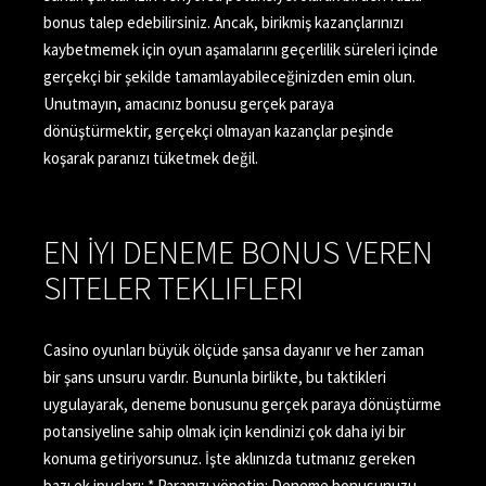
bonus talep edebilirsiniz. Ancak, birikmiş kazançlarınızı
kaybetmemek için oyun aşamalarını geçerlilik süreleri içinde
gerçekçi bir şekilde tamamlayabileceğinizden emin olun.
Unutmayın, amacınız bonusu gerçek paraya
dönüştürmektir, gerçekçi olmayan kazançlar peşinde
koşarak paranızı tüketmek değil.
EN İYI DENEME BONUS VEREN
SITELER TEKLIFLERI
Casino oyunları büyük ölçüde şansa dayanır ve her zaman
bir şans unsuru vardır. Bununla birlikte, bu taktikleri
uygulayarak, deneme bonusunu gerçek paraya dönüştürme
potansiyeline sahip olmak için kendinizi çok daha iyi bir
konuma getiriyorsunuz. İşte aklınızda tutmanız gereken
bazı ek ipuçları: * Paranızı yönetin: Deneme bonusunuzu