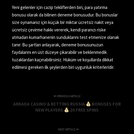
Yeni gelenler için cazip tekliflerden biri, para yatırma
bonusu olarak da bilinen deneme bonusudur. Bu bonuslar
size oynamanız için küçük bir miktar ücretsiz nakit veya
ücretsiz çevirme hakkı vererek, kendi paranızı riske
atmadan kumarhanenin sunduklarını test etmenize olanak
tanır. Bu şartları anlayarak, deneme bonusunuzun
faydalarını en üst düzeye çıkarabilir ve beklenmedik
tuzaklardan kaçınabilirsiniz. Hüküm ve koşullarda dikkat
edilmesi gereken ilk şeylerden biri uygunluk kriterleridir.
PREVIOUS ARTICLE
ARKADA CASINO & BETTING RUSSIA
BONUSES FOR
NEW PLAYERS
20 FREE SPINS
NEXT ARTICLE