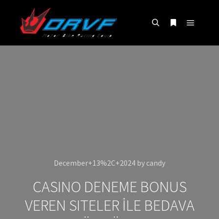
Main m
Search
More info
December+13%2C+2024
by
candy
CASINO DENEME BONUS
VEREN SITELER İLE BEDAVA