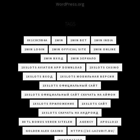
WordPress.org
TAGS
0X1C8C5B6A
1WIN
1WIN BET
1WIN INDIA
1WIN LOGIN
1WIN OFFICIAL SITE
1WIN ONLINE
1WIN ВХОД
1WIN ЗЕРКАЛО
1XSLOTS AVIATOR APP DOWNLOAD
1XSLOTS CASINO
1XSLOTS ВХОД
1XSLOTS МОБИЛЬНАЯ ВЕРСИЯ
1XSLOTS ОФИЦИАЛЬНЫЙ САЙТ
1XSLOTS ОФИЦИАЛЬНЫЙ САЙТ СКАЧАТЬ НА АЙФОН
1XSLOTS ПРИЛОЖЕНИЕ
1XSLOTS САЙТ
1XSLOTS СКАЧАТЬ НА АНДРОИД
80 TL BONUS VEREN SITELER
AGENCY
APOLLO13
GOLDEN ALEX CASINO
HTTPS://1C-LAZURIT.RU/
INFORMATION