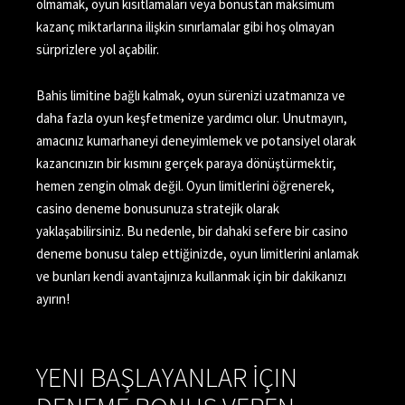
olmamak, oyun kısıtlamaları veya bonustan maksimum
kazanç miktarlarına ilişkin sınırlamalar gibi hoş olmayan
sürprizlere yol açabilir.
Bahis limitine bağlı kalmak, oyun sürenizi uzatmanıza ve
daha fazla oyun keşfetmenize yardımcı olur. Unutmayın,
amacınız kumarhaneyi deneyimlemek ve potansiyel olarak
kazancınızın bir kısmını gerçek paraya dönüştürmektir,
hemen zengin olmak değil. Oyun limitlerini öğrenerek,
casino deneme bonusunuza stratejik olarak
yaklaşabilirsiniz. Bu nedenle, bir dahaki sefere bir casino
deneme bonusu talep ettiğinizde, oyun limitlerini anlamak
ve bunları kendi avantajınıza kullanmak için bir dakikanızı
ayırın!
YENI BAŞLAYANLAR İÇIN