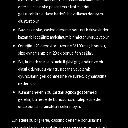
ederek, casinolar pazarlama stratejilerini
geliştirebilir ve daha hedefli bir kullanıcı deneyimi
oluşturabilir.
Bazı casinolar, casino deneme bonusu bakiyesinden
kazanabileceğiniz maksimum bir miktar uygulayabilir.
Örneğin, (20 depozito) üzerine %100 maç bonusu,
size oynamanız için 20 ek bonus fon sağlar.
Bu, kumarhane ile olumlu ilişkiyi güçlendirir ve bir
olasılık duygusu yaratır, potansiyel olarak
oyuncuların geri dönmesine ve sürekli oynamasına
neden olur.
Kumarhanelerin bu şartları açıkça göstermesi
gerekir, bu nedenle bonusunuzu talep etmeden
önce bunları aramaktan çekinmeyin.
Elinizdeki bu bilgilerle, cassino deneme bonuslarına
stratejik olarak yaklaşabilir vr kazanma şansınızı nut üst