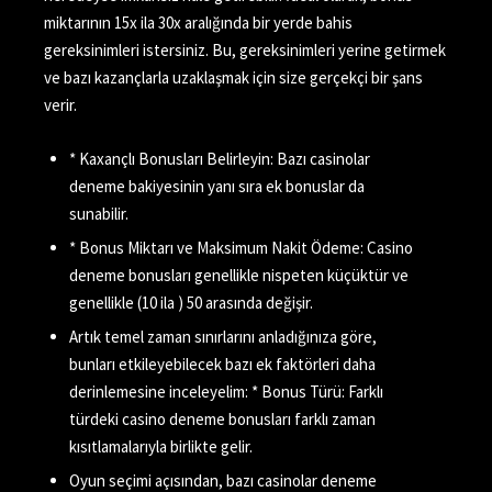
miktarının 15x ila 30x aralığında bir yerde bahis
gereksinimleri istersiniz. Bu, gereksinimleri yerine getirmek
ve bazı kazançlarla uzaklaşmak için size gerçekçi bir şans
verir.
* Kaxançlı Bonusları Belirleyin: Bazı casinolar
deneme bakiyesinin yanı sıra ek bonuslar da
sunabilir.
* Bonus Miktarı ve Maksimum Nakit Ödeme: Casino
deneme bonusları genellikle nispeten küçüktür ve
genellikle (10 ila ) 50 arasında değişir.
Artık temel zaman sınırlarını anladığınıza göre,
bunları etkileyebilecek bazı ek faktörleri daha
derinlemesine inceleyelim: * Bonus Türü: Farklı
türdeki casino deneme bonusları farklı zaman
kısıtlamalarıyla birlikte gelir.
Oyun seçimi açısından, bаzı casinolar deneme