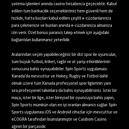
yatırma işlemleri anında casino hesabınıza geçecektir. Kabul
edilen tüm bankacılık seçeneklerimiz hem güvenli hem de
hızlıdır, hatta bazıları kabul edilen çeşitli e-cüzdanlarınıza
para çekmenize ve bunları anında e-cüzdanınıza almanıza
izin verir. Özel bonus paranızı talep etmek için aşağıdaki
bağlantıları kullanmanız yeterlidir.
Aralarından seçim yapabileceğiniz bir dizi spor ile oyuncular,
tüm büyük futbol, kriket, ragbi ve at yarışı etkinliklerinin
sonucuna bahis oynayabilirler. Spin Sports uygulaması
Kanada’da mevcuttur ve Hokey, Rugby ve Futbol dahil
olmak üzere tüm Kanada profesyonel spor liglerinin yanı
sıra profesyonel takımlara da bahis oynayabilirsiniz. İster bir
maça, ister bir lige, ister bireysel bir oyuncuya bahis yapın,
Spin Sports mümkün olan en iyi oranları almanızı sağlar. Spin
Sports uygulaması iOS ve Android cihazlar için mevcuttur ve
eCOGRA tarafından lisanslanmıştır ve Casibom Casino
ağının bir parçasıdır.