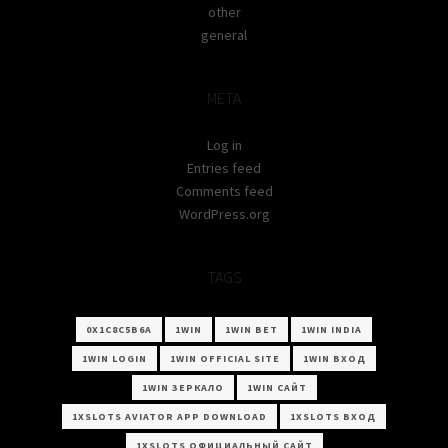
other
general
META
Log in
Entries feed
Comments feed
WordPress.org
TAGS
0X1C8C5B6A
1WIN
1WIN BET
1WIN INDIA
1WIN LOGIN
1WIN OFFICIAL SITE
1WIN ВХОД
1WIN ЗЕРКАЛО
1WIN САЙТ
1XSLOTS AVIATOR APP DOWNLOAD
1XSLOTS ВХОД
1XSLOTS ОФИЦИАЛЬНЫЙ САЙТ