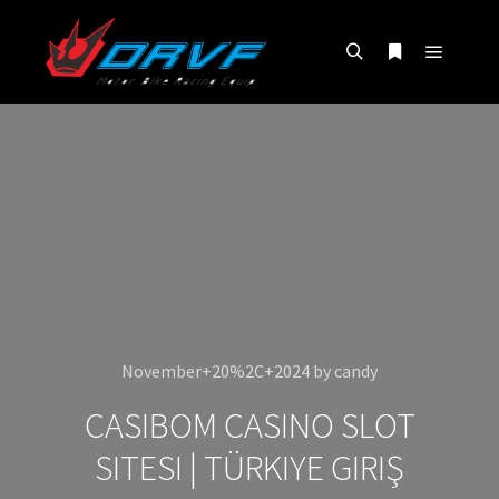
Main m
Search
More info
November+20%2C+2024
by
candy
CASIBOM CASINO SLOT
SITESI | TÜRKIYE GIRIŞ