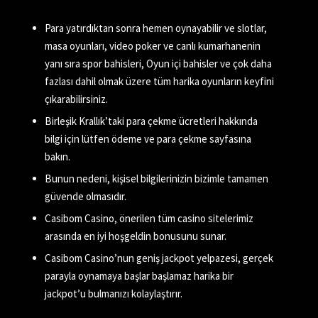
Para yatırdıktan sonra hemen oynayabilir ve slotlar,
masa oyunları, video poker ve canlı kumarhanenin
yanı sıra spor bahisleri, Oyun içi bahisler ve çok daha
fazlası dahil olmak üzere tüm harika oyunların keyfini
çıkarabilirsiniz.
Birleşik Krallık’taki para çekme ücretleri hakkında
bilgi için lütfen ödeme ve para çekme sayfasına
bakın.
Bunun nedeni, kişisel bilgilerinizin bizimle tamamen
güvende olmasıdır.
Casibom Casino, önerilen tüm casino sitelerimiz
arasında en iyi hoşgeldin bonusunu sunar.
Casibom Casino’nun geniş jackpot yelpazesi, gerçek
parayla oynamaya başlar başlamaz harika bir
jackpot’u bulmanızı kolaylaştırır.