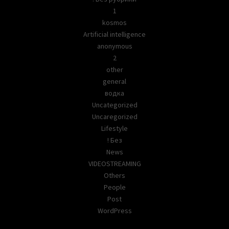
1
kosmos
Artificial intelligence
anonymous
2
other
general
водка
Uncategorized
Uncaregorized
Lifestyle
! Без
News
VIDEOSTREAMING
Others
People
Post
WordPress