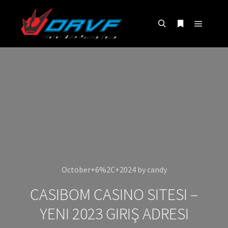
Main m
Search
More info
October+6%2C+2024
by
candy
CASIBOM CASINO SITESI –
YENI 2023 GIRIŞ ADRESI