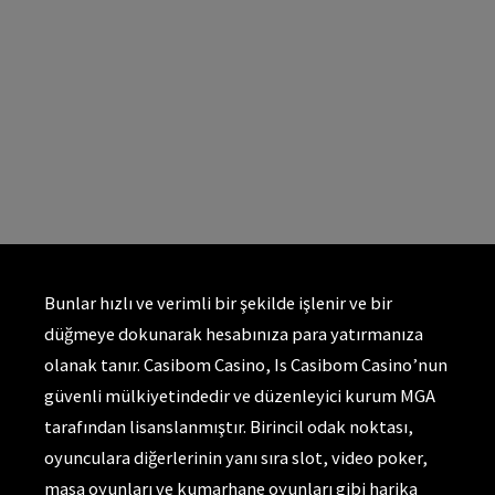
Bunlar hızlı ve verimli bir şekilde işlenir ve bir
düğmeye dokunarak hesabınıza para yatırmanıza
olanak tanır. Casibom Casino, Is Casibom Casino’nun
güvenli mülkiyetindedir ve düzenleyici kurum MGA
tarafından lisanslanmıştır. Birincil odak noktası,
oyunculara diğerlerinin yanı sıra slot, video poker,
masa oyunları ve kumarhane oyunları gibi harika