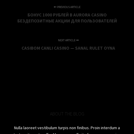
PREVIOUS ARTICLE
БОНУС 1000 РУБЛЕЙ В AURORA CASINO
БЕЗДЕПОЗИТНЫЕ АКЦИИ ДЛЯ ПОЛЬЗОВАТЕЛЕЙ
NEXT ARTICLE
CASIBOM CANLI CASINO — SANAL RULET OYNA
ABOUT THE BLOG
Nulla laoreet vestibulum turpis non finibus. Proin interdum a