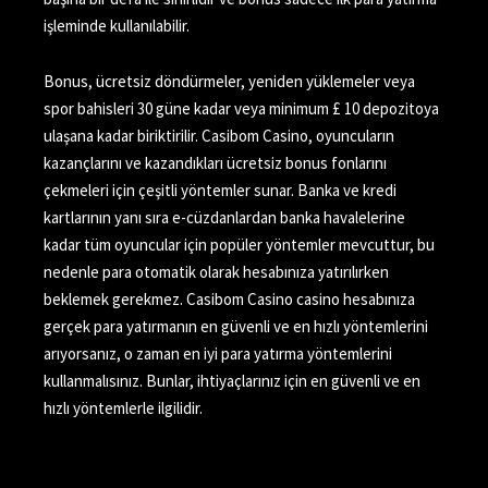
işleminde kullanılabilir.
Bonus, ücretsiz döndürmeler, yeniden yüklemeler veya
spor bahisleri 30 güne kadar veya minimum £ 10 depozitoya
ulaşana kadar biriktirilir. Casibom Casino, oyuncuların
kazançlarını ve kazandıkları ücretsiz bonus fonlarını
çekmeleri için çeşitli yöntemler sunar. Banka ve kredi
kartlarının yanı sıra e-cüzdanlardan banka havalelerine
kadar tüm oyuncular için popüler yöntemler mevcuttur, bu
nedenle para otomatik olarak hesabınıza yatırılırken
beklemek gerekmez. Casibom Casino casino hesabınıza
gerçek para yatırmanın en güvenli ve en hızlı yöntemlerini
arıyorsanız, o zaman en iyi para yatırma yöntemlerini
kullanmalısınız. Bunlar, ihtiyaçlarınız için en güvenli ve en
hızlı yöntemlerle ilgilidir.