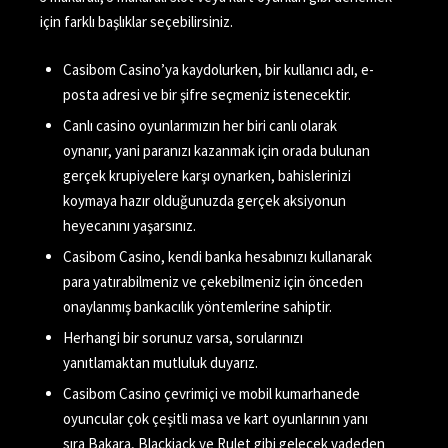
için farklı başlıklar seçebilirsiniz.
Casibom Casino’ya kaydolurken, bir kullanıcı adı, e-
posta adresi ve bir şifre seçmeniz istenecektir.
Canlı casino oyunlarımızın her biri canlı olarak
oynanır, yani paranızı kazanmak için orada bulunan
gerçek krupiyelere karşı oynarken, bahislerinizi
koymaya hazır olduğunuzda gerçek aksiyonun
heyecanını yaşarsınız.
Casibom Casino, kendi banka hesabınızı kullanarak
para yatırabilmeniz ve çekebilmeniz için önceden
onaylanmış bankacılık yöntemlerine sahiptir.
Herhangi bir sorunuz varsa, sorularınızı
yanıtlamaktan mutluluk duyarız.
Casibom Casino çevrimiçi ve mobil kumarhanede
oyuncular çok çeşitli masa ve kart oyunlarının yanı
sıra Bakara, Blackjack ve Rulet gibi gelecek vadeden