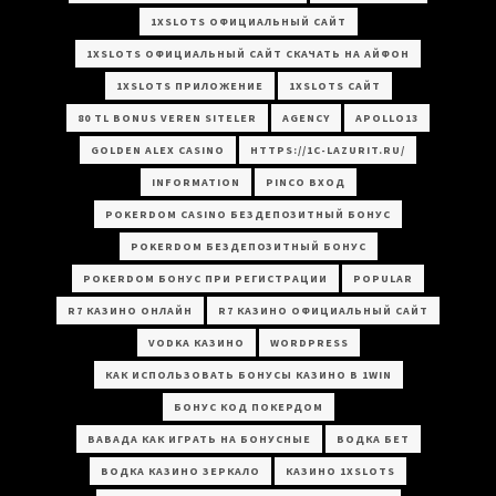
1XSLOTS ОФИЦИАЛЬНЫЙ САЙТ
1XSLOTS ОФИЦИАЛЬНЫЙ САЙТ СКАЧАТЬ НА АЙФОН
1XSLOTS ПРИЛОЖЕНИЕ
1XSLOTS САЙТ
80 TL BONUS VEREN SITELER
AGENCY
APOLLO13
GOLDEN ALEX CASINO
HTTPS://1C-LAZURIT.RU/
INFORMATION
PINCO ВХОД
POKERDOM CASINO БЕЗДЕПОЗИТНЫЙ БОНУС
POKERDOM БЕЗДЕПОЗИТНЫЙ БОНУС
POKERDOM БОНУС ПРИ РЕГИСТРАЦИИ
POPULAR
R7 КАЗИНО ОНЛАЙН
R7 КАЗИНО ОФИЦИАЛЬНЫЙ САЙТ
VODKA КАЗИНО
WORDPRESS
КАК ИСПОЛЬЗОВАТЬ БОНУСЫ КАЗИНО В 1WIN
БОНУС КОД ПОКЕРДОМ
ВАВАДА КАК ИГРАТЬ НА БОНУСНЫЕ
ВОДКА БЕТ
ВОДКА КАЗИНО ЗЕРКАЛО
КАЗИНО 1XSLOTS