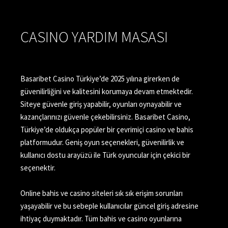
CASINO YARDIM MASASI
Basaribet Casino Türkiye’de 2025 yılına girerken de
güvenilirliğini ve kalitesini korumaya devam etmektedir.
Siteye güvenle giriş yapabilir, oyunları oynayabilir ve
kazançlarınızı güvenle çekebilirsiniz. Basaribet Casino,
Türkiye’de oldukça popüler bir çevrimiçi casino ve bahis
platformudur. Geniş oyun seçenekleri, güvenilirlik ve
kullanıcı dostu arayüzü ile Türk oyuncular için çekici bir
seçenektir.
Online bahis ve casino siteleri sık sık erişim sorunları
yaşayabilir ve bu sebeple kullanıcılar güncel giriş adresine
ihtiyaç duymaktadır. Tüm bahis ve casino oyunlarına