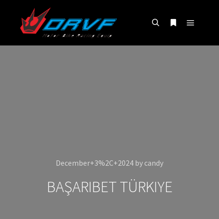
Main m
Search
More info
December+3%2C+2024
by
candy
BAŞARIBET TÜRKIYE