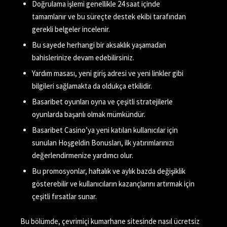
Doğrulama işlemi genellikle 24 saat içinde
tamamlanır ve bu süreçte destek ekibi tarafından
gerekli belgeler incelenir.
Bu sayede herhangi bir aksaklık yaşamadan
bahislerinize devam edebilirsiniz.
Yardım masası, yeni giriş adresi ve yeni linkler gibi
bilgileri sağlamakta da oldukça etkilidir.
Basaribet oyunları oyna ve çeşitli stratejilerle
oyunlarda başarılı olmak mümkündür.
Basaribet Casino’ya yeni katılan kullanıcılar için
sunulan Hoşgeldin Bonusları, ilk yatırımlarınızı
değerlendirmenize yardımcı olur.
Bu promosyonlar, haftalık ve aylık bazda değişiklik
gösterebilir ve kullanıcıların kazançlarını artırmak için
çeşitli fırsatlar sunar.
Bu bölümde, çevrimiçi kumarhane sitesinde nasıl ücretsiz