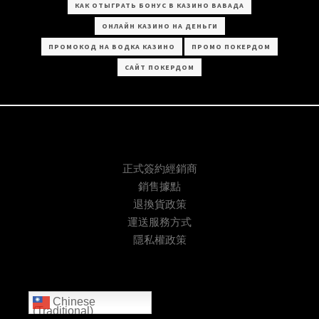
КАК ОТЫГРАТЬ БОНУС В КАЗИНО ВАВАДА
ОНЛАЙН КАЗИНО НА ДЕНЬГИ
ПРОМОКОД НА ВОДКА КАЗИНО
ПРОМО ПОКЕРДОМ
САЙТ ПОКЕРДОМ
正式簽約經銷商
銷售據點
退換貨政策
運送服務方式
隱私權政策
Chinese
(Traditional)