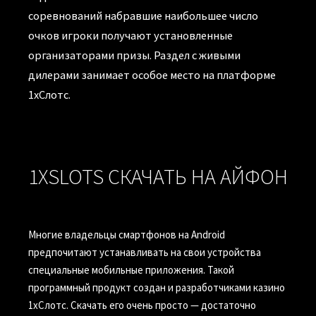
соревнований набравшие наибольшее число
очков игроки получают установленные
организаторами призы. Раздел с живыми
дилерами занимает особое место на платформе
1хСлотс.
1XSLOTS СКАЧАТЬ НА АЙФОН
Многие владельцы смартфонов на Android
предпочитают устанавливать на свои устройства
специальные мобильные приложения. Такой
программный продукт создан и разработчиками казино
1хСлотс. Скачать его очень просто — достаточно