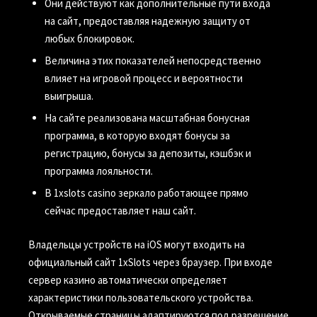
Они действуют как дополнительные пути входа
на сайт, предоставляя надежную защиту от
любых блокировок.
Величина этих показателей непосредственно
влияет на игровой процесс и вероятности
выигрыша.
На сайте реализована масштабная бонусная
программа, в которую входят бонусы за
регистрацию, бонусы за депозиты, кэшбэк и
программа лояльности.
В 1xslots casino зеркало работающее прямо
сейчас предоставляет наш сайт.
Владельцы устройств на iOS могут входить на
официальный сайт 1xSlots через браузер. При входе
сервер казино автоматически определяет
характеристики пользовательского устройства.
Открываемые страницы адаптируются под разрешение