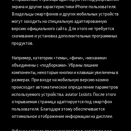
экрана и другие характеристики iPhone пользователя.
Владельцы смартфонов и других мобильных устройств
могут заходить на специальную адаптированную
версию официального сайта. Для этого не требуется
скачивание и установка дополнительных программных
продуктов.
Например, категории «темы», «фичи», «механики»
объединены с «подборками». Убраны лишние
компоненты, некоторые кнопки и клавиши увеличены в
размерах. При входе на мобильную версию казино
происходит автоматическое определение параметров
используемого устройства.
aviator 1xslots
После этого
открываемая страница адаптируется под смартфон
пользователя. Благодаря этому обеспечивается
оптимальное отображение информации на дисплее.