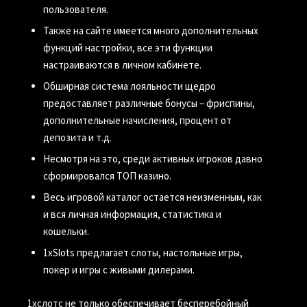
пользователя.
Также на сайте имеется много дополнительных
функций настройки, все эти функции
настраиваются в личном кабинете.
Обширная система лояльности щедро
предоставляет различные бонусы – фриспины,
дополнительные начисления, процент от
депозита и т.д.
Несмотря на это, среди активных игроков давно
сформировался ТОП казино.
Весь игровой каталог остается неизменным, как
и вся личная информация, статистика и
кошельки.
1xSlots предлагает слоты, настольные игры,
покер и игры с живыми дилерами.
1хслотс не только обеспечивает бесперебойный