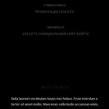
PREVIOUS ARTICLE
ПРОМОКОДЫ 1XSLOTS
NEXT ARTICLE
1XSLOTS ОФИЦИАЛЬНЫЙ САЙТ ВОЙТИ
ABOUT THE BLOG
Nulla laoreet vestibulum turpis non finibus. Proin interdum a
tortor sit amet mollis. Maecenas sollicitudin accumsan enim,