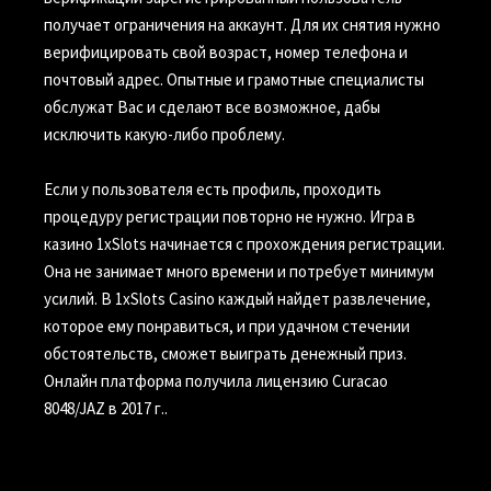
получает ограничения на аккаунт. Для их снятия нужно
верифицировать свой возраст, номер телефона и
почтовый адрес. Опытные и грамотные специалисты
обслужат Вас и сделают все возможное, дабы
исключить какую-либо проблему.
Если у пользователя есть профиль, проходить
процедуру регистрации повторно не нужно. Игра в
казино 1xSlots начинается с прохождения регистрации.
Она не занимает много времени и потребует минимум
усилий. В 1xSlots Casino каждый найдет развлечение,
которое ему понравиться, и при удачном стечении
обстоятельств, сможет выиграть денежный приз.
Онлайн платформа получила лицензию Curacao
8048/JAZ в 2017 г..