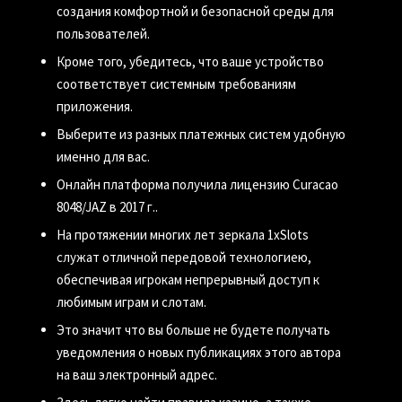
создания комфортной и безопасной среды для
пользователей.
Кроме того, убедитесь, что ваше устройство
соответствует системным требованиям
приложения.
Выберите из разных платежных систем удобную
именно для вас.
Онлайн платформа получила лицензию Curacao
8048/JAZ в 2017 г..
На протяжении многих лет зеркала 1xSlots
служат отличной передовой технологиею,
обеспечивая игрокам непрерывный доступ к
любимым играм и слотам.
Это значит что вы больше не будете получать
уведомления о новых публикациях этого автора
на ваш электронный адрес.