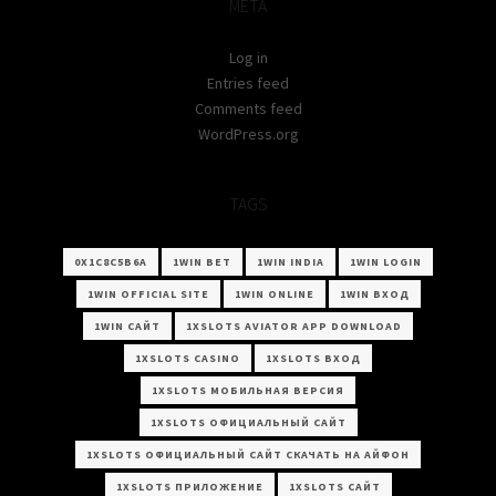
META
Log in
Entries feed
Comments feed
WordPress.org
TAGS
0X1C8C5B6A
1WIN BET
1WIN INDIA
1WIN LOGIN
1WIN OFFICIAL SITE
1WIN ONLINE
1WIN ВХОД
1WIN САЙТ
1XSLOTS AVIATOR APP DOWNLOAD
1XSLOTS CASINO
1XSLOTS ВХОД
1XSLOTS МОБИЛЬНАЯ ВЕРСИЯ
1XSLOTS ОФИЦИАЛЬНЫЙ САЙТ
1XSLOTS ОФИЦИАЛЬНЫЙ САЙТ СКАЧАТЬ НА АЙФОН
1XSLOTS ПРИЛОЖЕНИЕ
1XSLOTS САЙТ