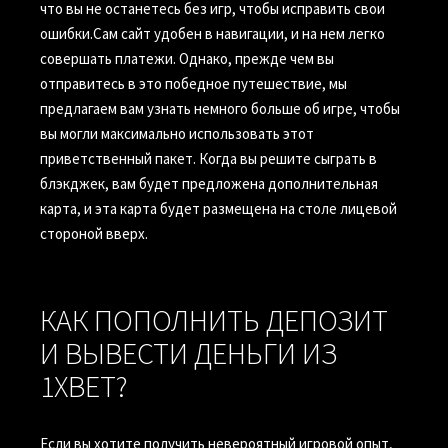
что вы не останетесь без игр, чтобы исправить свои
ошибки.Сам сайт удобен в навигации, и на нем легко
совершать платежи. Однако, прежде чем вы
отправитесь в это победное путешествие, мы
предлагаем вам узнать немного больше об игре, чтобы
вы могли максимально использовать этот
приветственный пакет. Когда вы решите сыграть в
блэкджек, вам будет предложена дополнительная
карта, и эта карта будет размещена на столе лицевой
стороной вверх.
КАК ПОПОЛНИТЬ ДЕПОЗИТ
И ВЫВЕСТИ ДЕНЬГИ ИЗ
1XBET?
Если вы хотите получить невероятный игровой опыт,