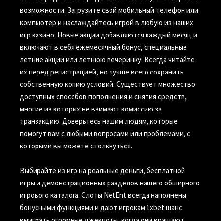
возможности. Загрузите свой мобильный телефон или
компьютер и наслаждайтесь игрой в любую из наших
игр казино. Новые акции добавляются каждый месяц и
включают в себя ежемесячный бонус, специальные
летние акции или летнюю вечеринку. Всегда читайте
их перед регистрацией, но лучше всего сохранить
собственную копию условий. Существует множество
доступных способов пополнения и снятия средств,
многие из которых не взимают комиссию за
транзакцию. Доверьтесь нашим людям, которые
помогут вам с любыми вопросами или проблемами, с
которыми вы можете столкнуться.
Выбирайте из игр на реальные деньги, бесплатной
игры и демонстрационных разделов нашего обширного
игрового каталога. Слоты NetEnt всегда наполнены
бонусными функциями и дают игрокам 1xbet шанс
выиграть огромные джекпоты, когда они вращают