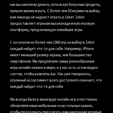
как вы накопили деньги, используя бонусные кредиты,
пришло время играть. С более чем 50 играми на выбор,
вам никогда не надоест играть в 1xbet. 1xbet
предоставляет игрокам высоконадежную игровую
платформу, предлагающую новейшие игры.
С каталогом из более чем 1000 игр на выбор в 1xbet
каждый найдет что-то для себя. Например, iPhone
имеет меньший размер экрана, чем большинство
смартфонов. Мы предлагаем самые разнообразные
игры онлайн-казино в мире, и у нас есть сотни видео-
слотов, чтобы развлечь вас. Как уже говорилось,
огромный ассортимент всего доступного означает, что
каждый найдет что-то для себя.
Мы всегда были в авангарде онлайн-игр и постоянно
обновляем наши мобильные и настольные казино,
чтобы продолжать предлагать вам наилучшие игровые