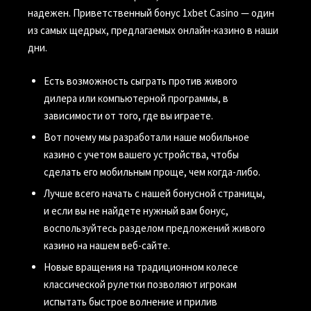
надежен. Приветственный бонус 1xbet Casino — один
из самых щедрых, предлагаемых онлайн-казино в наши
дни.
Есть возможность сыграть против живого
дилера или компьютерной программы, в
зависимости от того, где вы играете.
Вот почему мы разработали наше мобильное
казино с учетом вашего устройства, чтобы
сделать его мобильным проще, чем когда-либо.
Лучше всего начать с нашей бонусной страницы,
и если вы не найдете нужный вам бонус,
воспользуйтесь разделом предложений живого
казино на нашем веб-сайте.
Новые вращения на традиционном колесе
классической рулетки позволяют игрокам
испытать быстрое волнение и прилив