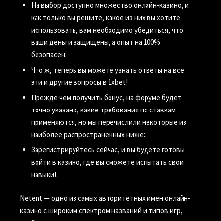
На выбор доступно множество онлайн-казино, и
как только вы решите, какое из них вы хотите
использовать, вам необходимо убедиться, что
ваши деньги защищены, а опыт на 100%
безопасен.
Что ж, теперь вы можете узнать ответы на все
эти и другие вопросы в 1xbet!
Прежде чем получить бонус, на форуме будет
точно указано, какие требования по ставкам
применяются, но мы перечислили некоторые из
наиболее распространенных ниже:.
Зарегистрируйтесь сейчас, и вы будете готовы
войти в казино, где вы сможете испытать свои
навыки!.
Netent — одно из самых авторитетных имен онлайн-
казино с широким спектром названий и типов игр,