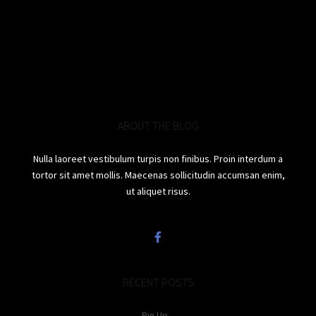
ABOUT THE BLOG
Nulla laoreet vestibulum turpis non finibus. Proin interdum a
tortor sit amet mollis. Maecenas sollicitudin accumsan enim,
ut aliquet risus.
RECENT POSTS
Pin Up