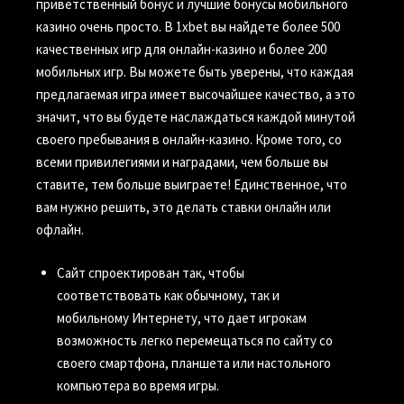
приветственный бонус и лучшие бонусы мобильного
казино очень просто. В 1xbet вы найдете более 500
качественных игр для онлайн-казино и более 200
мобильных игр. Вы можете быть уверены, что каждая
предлагаемая игра имеет высочайшее качество, а это
значит, что вы будете наслаждаться каждой минутой
своего пребывания в онлайн-казино. Кроме того, со
всеми привилегиями и наградами, чем больше вы
ставите, тем больше выиграете! Единственное, что
вам нужно решить, это делать ставки онлайн или
офлайн.
Сайт спроектирован так, чтобы
соответствовать как обычному, так и
мобильному Интернету, что дает игрокам
возможность легко перемещаться по сайту со
своего смартфона, планшета или настольного
компьютера во время игры.