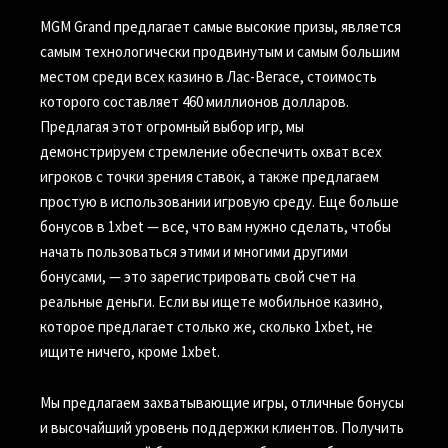
MGM Grand предлагает самые высокие призы, является
самым технологически продвинутым и самым большим
местом среди всех казино в Лас-Вегасе, стоимость
которого составляет 460 миллионов долларов.
Предлагая этот огромный выбор игр, мы
демонстрируем стремление обеспечить охват всех
игроков с точки зрения ставок, а также предлагаем
простую в использовании игровую среду. Еще больше
бонусов в 1xbet — все, что вам нужно сделать, чтобы
начать пользоваться этими и многими другими
бонусами, — это зарегистрировать свой счет на
реальные деньги. Если вы ищете мобильное казино,
которое предлагает столько же, сколько 1xbet, не
ищите ничего, кроме 1xbet.
Мы предлагаем захватывающие игры, отличные бонусы
и высочайший уровень поддержки клиентов. Получить