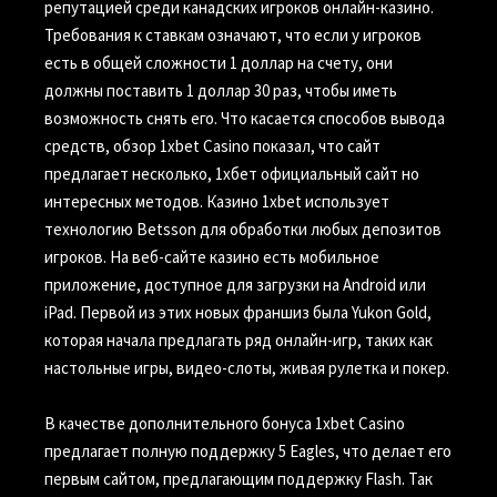
репутацией среди канадских игроков онлайн-казино.
Требования к ставкам означают, что если у игроков
есть в общей сложности 1 доллар на счету, они
должны поставить 1 доллар 30 раз, чтобы иметь
возможность снять его. Что касается способов вывода
средств, обзор 1xbet Casino показал, что сайт
предлагает несколько,
1хбет официальный сайт
но
интересных методов. Казино 1xbet использует
технологию Betsson для обработки любых депозитов
игроков. На веб-сайте казино есть мобильное
приложение, доступное для загрузки на Android или
iPad. Первой из этих новых франшиз была Yukon Gold,
которая начала предлагать ряд онлайн-игр, таких как
настольные игры, видео-слоты, живая рулетка и покер.
В качестве дополнительного бонуса 1xbet Casino
предлагает полную поддержку 5 Eagles, что делает его
первым сайтом, предлагающим поддержку Flash. Так