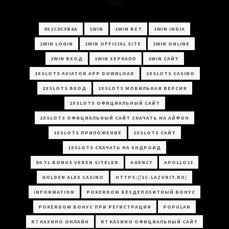
TAGS
0X1C8C5B6A
1WIN
1WIN BET
1WIN INDIA
1WIN LOGIN
1WIN OFFICIAL SITE
1WIN ONLINE
1WIN ВХОД
1WIN ЗЕРКАЛО
1WIN САЙТ
1XSLOTS AVIATOR APP DOWNLOAD
1XSLOTS CASINO
1XSLOTS ВХОД
1XSLOTS МОБИЛЬНАЯ ВЕРСИЯ
1XSLOTS ОФИЦИАЛЬНЫЙ САЙТ
1XSLOTS ОФИЦИАЛЬНЫЙ САЙТ СКАЧАТЬ НА АЙФОН
1XSLOTS ПРИЛОЖЕНИЕ
1XSLOTS САЙТ
1XSLOTS СКАЧАТЬ НА АНДРОИД
80 TL BONUS VEREN SITELER
AGENCY
APOLLO13
GOLDEN ALEX CASINO
HTTPS://1C-LAZURIT.RU/
INFORMATION
POKERDOM БЕЗДЕПОЗИТНЫЙ БОНУС
POKERDOM БОНУС ПРИ РЕГИСТРАЦИИ
POPULAR
R7 КАЗИНО ОНЛАЙН
R7 КАЗИНО ОФИЦИАЛЬНЫЙ САЙТ