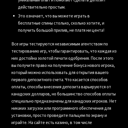
действительно простым.
Это означает, что вы можете играть в
бесплатные спины столько, сколько хотите, и
получить большой прилив, не платя ни цента!
Все игры тестируются независимым агентством по
тестированию игр, чтобы гарантировать, что каждая из
них достойна золотой печати одобрения. После этого
вы получите право на получение бонуса нового игрока,
который можно использовать для открытия вашего
первого депозитного счета. Что касается способов
оплаты, способы внесения депозита варьируются от
канадских долларов, но большинство способов оплаты
специально предназначены для канадских игроков. Нет
никаких загрузок или программного обеспечения для
установки, просто проведите пальцем по экрану и
играйте. На сайте есть казино, в том числе