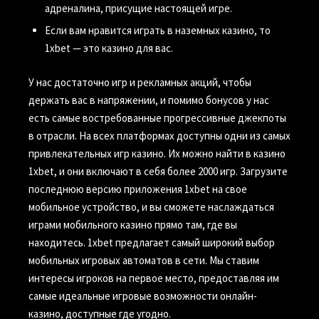
адреналина, присущие настоящей игре.
Если вам нравится играть в наземных казино, то
1xbet — это казино для вас.
У нас достаточно игр и рекламных акций, чтобы
держать вас в напряжении, и помимо бонусов у нас
есть самые востребованные прогрессивные джекпоты
в отрасли. На всех платформах доступны одни из самых
привлекательных игр казино. Их можно найти в казино
1xbet, и они включают в себя более 2000 игр. Загрузите
последнюю версию приложения 1xbet на свое
мобильное устройство, и вы сможете наслаждаться
играми мобильного казино прямо там, где вы
находитесь. 1xbet предлагает самый широкий выбор
мобильных игровых автоматов в сети. Мы ставим
интересы игроков на первое место, предоставляя им
самые идеальные игровые возможности онлайн-
казино, доступные где угодно.