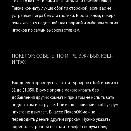
тех, кто катает в лимитные игры и китайский покер.
Также комнату лучше обойти стороной, если вас не
устраивает игра без статистики. В остальном, покер-
рум является надежной платформой и выбором многих
игроков по самым высоким ставкам.
ПОКЕРОК: СОВЕТЫ ПО ИГРЕ В ЖИВЫХ КЭШ-
ИГРАХ
Ежедневно проводятся сотни турниров с бай-инами от
$1 до $1,050. В руме вполне можно играть без
добавления других комнат и при этом не испытывать
недостатка в загрузке. При использовании ecoPayz рум
ничего не взимает. В кассе ПокерОК можно
переводить деньги другим игрокам. Нужно указать
адрес электронной почты и телефон получателя,