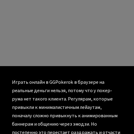
Играть онлайн в GGPokerok в браузере на
реальные деньги нельзя, потому что у покер-
рума нет такого клиента. Регулярам, которые
привыкли к минималистичным лейаутам,
поначалу сложно привыкнуть к анимированным
баннерам и общению через эмодзи. Но
постепенно это перестает раздражать и отчасти