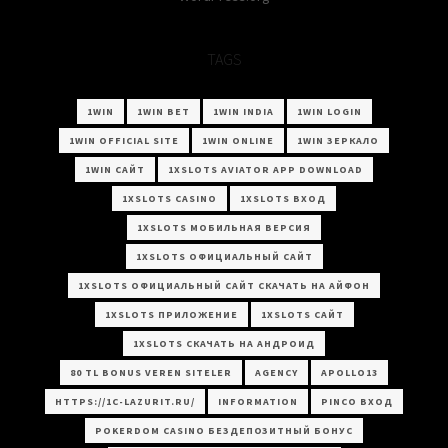
TAGS
1WIN
1WIN BET
1WIN INDIA
1WIN LOGIN
1WIN OFFICIAL SITE
1WIN ONLINE
1WIN ЗЕРКАЛО
1WIN САЙТ
1XSLOTS AVIATOR APP DOWNLOAD
1XSLOTS CASINO
1XSLOTS ВХОД
1XSLOTS МОБИЛЬНАЯ ВЕРСИЯ
1XSLOTS ОФИЦИАЛЬНЫЙ САЙТ
1XSLOTS ОФИЦИАЛЬНЫЙ САЙТ СКАЧАТЬ НА АЙФОН
1XSLOTS ПРИЛОЖЕНИЕ
1XSLOTS САЙТ
1XSLOTS СКАЧАТЬ НА АНДРОИД
80 TL BONUS VEREN SITELER
AGENCY
APOLLO13
HTTPS://1C-LAZURIT.RU/
INFORMATION
PINCO ВХОД
POKERDOM CASINO БЕЗДЕПОЗИТНЫЙ БОНУС