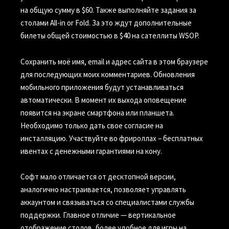
на общую сумму в $60. Также выполняйте задания за
столами All-in or Fold. За это ждут дополнительные
билеты общей стоимостью в $40 на сателлиты WSOP.
Сохранить моё имя, email и адрес сайта в этом браузере
для последующих моих комментариев. Обновления
мобильного приложения будут устанавливаться
автоматически. В момент их выхода оповещение
появится на экране смартфона или планшета.
Необходимо только дать свое согласие на
инсталляцию. Участвуйте во фрироллах – бесплатных
ивентах с денежными гарантиями на кону.
Софт мало отличается от десктопной версии,
аналогично настраивается, позволяет управлять
аккаунтом и связываться со специалистами службы
поддержки. Главное отличие — вертикальное
отображение столов, более удобное для игры на