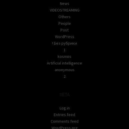
News
VIDEOSTREAMING
Others
People
Post
WordPress
! Без рубрики
1
kosmos
Artificial intelligence
anonymous
2
META
Log in
Entries feed
Comments feed
WordPress.org