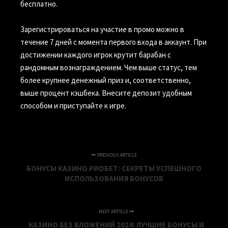
бесплатно.
Зарегистрироваться на участие в промо можно в
течение 7 дней с момента первого входа в аккаунт. При
достижении каждого игрок крутит барабан с
рандомным вознаграждением. Чем выше статус, тем
более крупнее денежный приз и, соответственно,
выше процент кэшбека. Внесите депозит удобным
способом и приступайте к игре.
PREVIOUS ARTICLE
БОНУСЫ КАЗИНО РИОБЕТ: СЕКРЕТЫ УСПЕШНОГО
ИСПОЛЬЗОВАНИЯ БОНУСОВ
NEXT ARTICLE
КАЗИНО БЕЗ ВЛОЖЕНИЙ 2024: ЛУЧШИЕ БОНУСЫ И