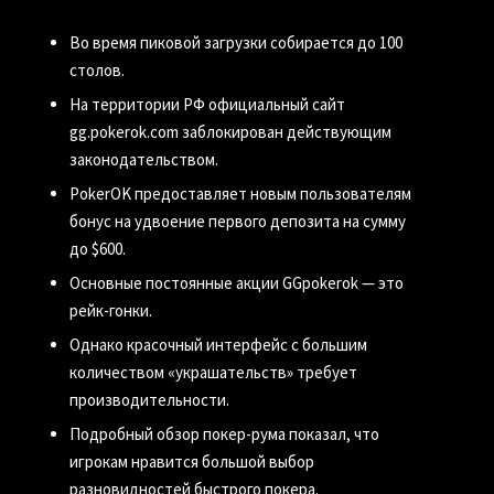
Во время пиковой загрузки собирается до 100
столов.
На территории РФ официальный сайт
gg.pokerok.com заблокирован действующим
законодательством.
PokerOK предоставляет новым пользователям
бонус на удвоение первого депозита на сумму
до $600.
Основные постоянные акции GGpokerok — это
рейк-гонки.
Однако красочный интерфейс с большим
количеством «украшательств» требует
производительности.
Подробный обзор покер-рума показал, что
игрокам нравится большой выбор
разновидностей быстрого покера.