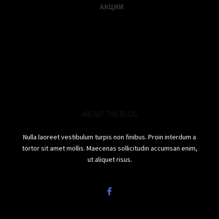
АКЦИИ
ABOUT THE BLOG
Nulla laoreet vestibulum turpis non finibus. Proin interdum a
tortor sit amet mollis. Maecenas sollicitudin accumsan enim,
ut aliquet risus.