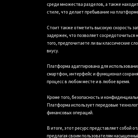
среди множества разделов, а также находи
стиле, что делает пребывание на платформ
Стоит также отметить высокую скорость заг
задержек, что позволяет сосредоточиться н
того, предпочитаете ли вы классические сл
вкусу.
Платформа адаптирована для использования
смартфон, интерфейс и функционал сохраня
процесс в любом месте и в любое время.
Кроме того, безопасность и конфиденциаль
Платформа использует передовые технолог
финансовых операций.
В итоге, этот ресурс представляет собой о
предлагая своим пользователям насыщенный