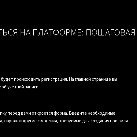
ТЬСЯ НА ПЛАТФОРМЕ: ПОШАГОВАЯ
е будет происходить регистрация. На главной странице вы
ой учетной записи.
пку перед вами откроется форма. Введите необходимые
та, пароль и другие сведения, требуемые для создания профиля.