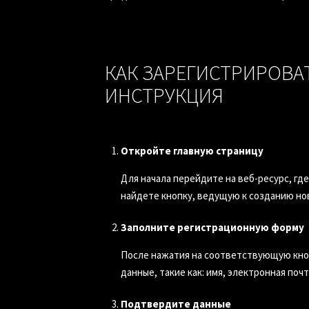
КАК ЗАРЕГИСТРИРОВА
ИНСТРУКЦИЯ
Откройте главную страницу
Для начала перейдите на веб-ресурс, гд
найдете кнопку, ведущую к созданию нов
Заполните регистрационную форму
После нажатия на соответствующую кно
данные, такие как: имя, электронная поч
Подтвердите данные