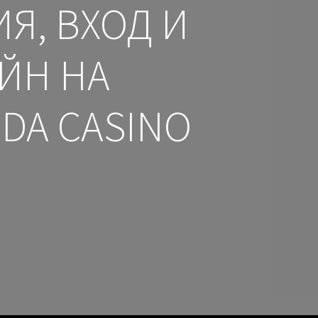
Я, ВХОД И
АЙН НА
DA CASINO