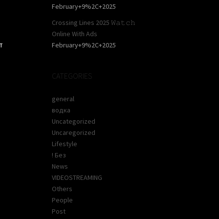
February+9%2C+2025
Crossing Lines 2025 𝚆𝚊𝚝𝚌𝚑
Online With Ads
т
February+9%2C+2025
CATEGORIES
general
водка
Uncategorized
Uncaregorized
Lifestyle
! Без
News
VIDEOSTREAMING
Others
People
Post