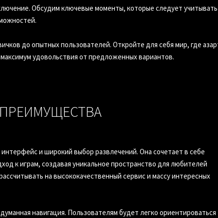
иключение. Обсудим ключевые моменты, которые следует учитывать
зможностей.
вичков до опытных пользователей. Откройте для себя мир, где азар
те максимум удовольствия от предложенных вариантов.
 ПРЕИМУЩЕСТВА
 интерфейс и широкий выбор развлечений. Она сочетает в себе
дход к играм, создавая уникальное пространство для любителей
рассчитывать на высококачественный сервис и массу интересных
одуманная навигация. Пользователям будет легко ориентироваться