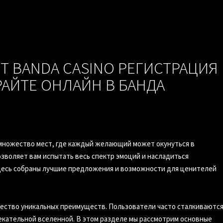
 BANDA CASINO РЕГИСТРАЦИЯ
ГРАЙТЕ ОНЛАЙН В БАНДА
множество мест, где каждый желающий может окунуться в
озволяет вам испытать весь спектр эмоций и насладиться
Здесь собраны лучшие предложения и возможности для ценителей
жество уникальных преимуществ. Пользователи часто сталкиваютс
влекательной вселенной. В этом разделе мы рассмотрим основные