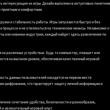
ть интересующие их игры. Дизайн выполнен в интуитивно понятном
е приятным и комфортным.
рузки и стабильность работы. Игры запускаются быстро и без
а процессе и не отвлекаться на технические нюансы. Независимо о
оты или новинки индустрии, каждый найдет здесь развлечение по
 на различных устройствах. Будь то компьютер, планшет или
ются на высоком уровне, обеспечивая качественный игровой
ность данных пользователей находятся на первом месте.
ии шифрования, что гарантирует защиту личной информации и
тличное сочетание удобства, безопасности и разнообразия,
 и увлекательный игровой опыт.