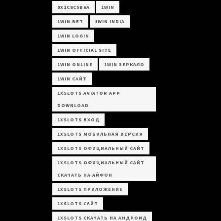
0X1C8C5B6A
1WIN
1WIN BET
1WIN INDIA
1WIN LOGIN
1WIN OFFICIAL SITE
1WIN ONLINE
1WIN ЗЕРКАЛО
1WIN САЙТ
1XSLOTS AVIATOR APP
DOWNLOAD
1XSLOTS ВХОД
1XSLOTS МОБИЛЬНАЯ ВЕРСИЯ
1XSLOTS ОФИЦИАЛЬНЫЙ САЙТ
1XSLOTS ОФИЦИАЛЬНЫЙ САЙТ
СКАЧАТЬ НА АЙФОН
1XSLOTS ПРИЛОЖЕНИЕ
1XSLOTS САЙТ
1XSLOTS СКАЧАТЬ НА АНДРОИД