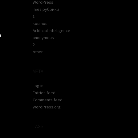
WordPress
! Без рубрики
1
kosmos
Artificial intelligence
т
anonymous
2
other
META
Log in
Entries feed
Comments feed
WordPress.org
TAGS