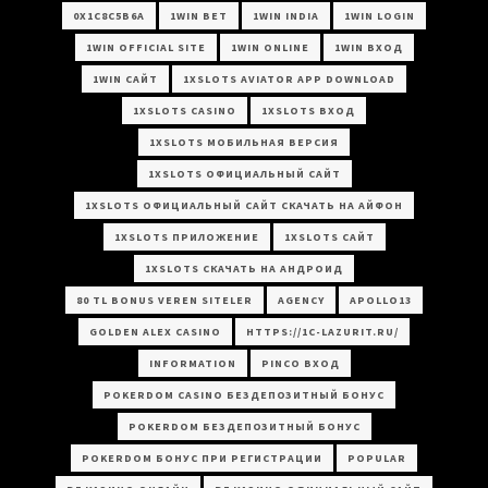
0X1C8C5B6A
1WIN BET
1WIN INDIA
1WIN LOGIN
1WIN OFFICIAL SITE
1WIN ONLINE
1WIN ВХОД
1WIN САЙТ
1XSLOTS AVIATOR APP DOWNLOAD
1XSLOTS CASINO
1XSLOTS ВХОД
1XSLOTS МОБИЛЬНАЯ ВЕРСИЯ
1XSLOTS ОФИЦИАЛЬНЫЙ САЙТ
1XSLOTS ОФИЦИАЛЬНЫЙ САЙТ СКАЧАТЬ НА АЙФОН
1XSLOTS ПРИЛОЖЕНИЕ
1XSLOTS САЙТ
1XSLOTS СКАЧАТЬ НА АНДРОИД
80 TL BONUS VEREN SITELER
AGENCY
APOLLO13
GOLDEN ALEX CASINO
HTTPS://1C-LAZURIT.RU/
INFORMATION
PINCO ВХОД
POKERDOM CASINO БЕЗДЕПОЗИТНЫЙ БОНУС
POKERDOM БЕЗДЕПОЗИТНЫЙ БОНУС
POKERDOM БОНУС ПРИ РЕГИСТРАЦИИ
POPULAR