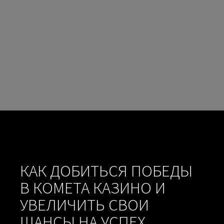
КАК ДОБИТЬСЯ ПОБЕДЫ
В КОМЕТА КАЗИНО И
УВЕЛИЧИТЬ СВОИ
ШАНСЫ НА УСПЕХ