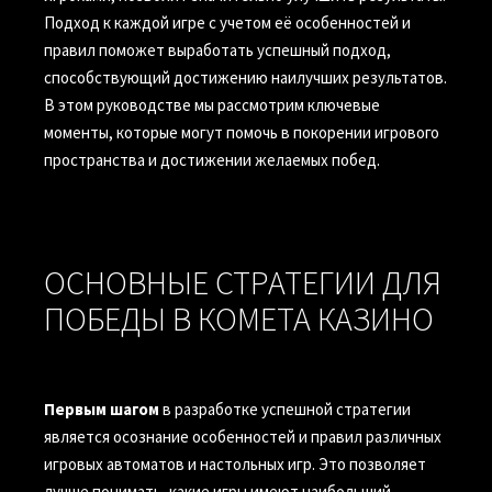
Подход к каждой игре с учетом её особенностей и
правил поможет выработать успешный подход,
способствующий достижению наилучших результатов.
В этом руководстве мы рассмотрим ключевые
моменты, которые могут помочь в покорении игрового
пространства и достижении желаемых побед.
ОСНОВНЫЕ СТРАТЕГИИ ДЛЯ
ПОБЕДЫ В КОМЕТА КАЗИНО
Первым шагом
в разработке успешной стратегии
является осознание особенностей и правил различных
игровых автоматов и настольных игр. Это позволяет
лучше понимать, какие игры имеют наибольший