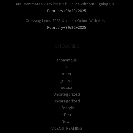
My Teammates 2025 𝚆𝚊𝚝𝚌𝚑 Online Without Signing Up
February+9%2C+2025
Crossing Lines 2025 𝚆𝚊𝚝𝚌𝚑 Online With Ads
February+9%2C+2025
CATEGORIES
anonymous
2
other
general
водка
Uncategorized
Uncaregorized
Lifestyle
! Без
News
VIDEOSTREAMING