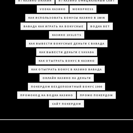
R7 КАЗИНО ОНЛАЙН
R7 КАЗИНО ОФИЦИАЛЬНЫЙ САЙТ
VODKA КАЗИНО
WORDPRESS
КАК ИСПОЛЬЗОВАТЬ БОНУСЫ КАЗИНО В 1WIN
ВАВАДА КАК ИГРАТЬ НА БОНУСНЫЕ
ВОДКА БЕТ
КАЗИНО 1XSLOTS
КАК ВЫВЕСТИ БОНУСНЫЕ ДЕНЬГИ С ВАВАДА
КАК ВЫВЕСТИ ДЕНЬГИ С VAVADA
КАК ОТЫГРАТЬ БОНУС В КАЗИНО
КАК ОТЫГРАТЬ БОНУС В КАЗИНО ВАВАДА
ОНЛАЙН КАЗИНО НА ДЕНЬГИ
ПОКЕРДОМ БЕЗДЕПОЗИТНЫЙ БОНУС 1000
ПРОМОКОД НА ВОДКА КАЗИНО
ПРОМО ПОКЕРДОМ
САЙТ ПОКЕРДОМ