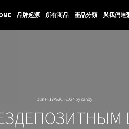
OME
品牌起源
所有商品
產品分類
與我們連
June+17%2C+2024
by
candy
БЕЗДЕПОЗИТНЫМ 