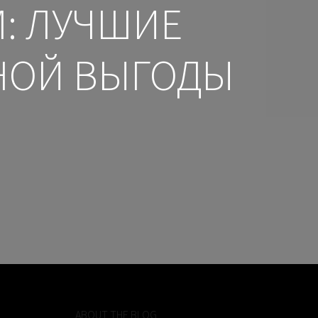
: ЛУЧШИЕ
НОЙ ВЫГОДЫ
ABOUT THE BLOG