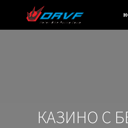
H
КАЗИНО С 