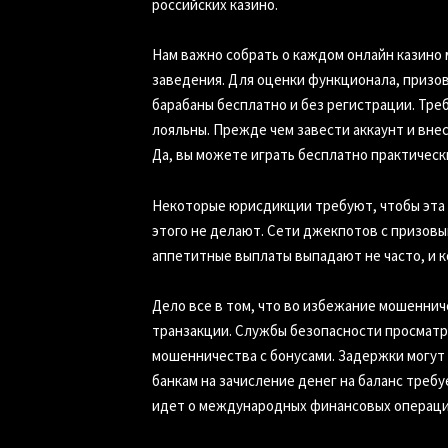
российских казино.
Нам важно собрать о каждом онлайн казино
заведения. Для оценки функционала, призо
барабаны бесплатно и без регистрации. Тре
лояльны. Прежде чем завести аккаунт и вне
Да, вы можете играть бесплатно практичес
Некоторые юрисдикции требуют, чтобы эта и
этого не делают. Сети джекпотов с призов
аппетитные выплаты выпадают не часто, и к
Дело все в том, что во избежание мошенни
транзакции. Службы безопасности просматр
мошенничества с бонусами. Задержки могут
банкам на зачисление денег на баланс требу
идет о международных финансовых операци