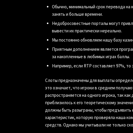
Обычно, минимальный срок перевода на к
занять и больше времени.
Недобросовестные порталы могут привле
вывести их практически нереально.
Мы постоянно обновляем нашу базу кази
Приятным дополнением является програм
за накопленные в любимых играх баллы.
Например, если RTP составляет 97%, то 
Слоты предназначены для выплаты определен
это означает, что игроки в среднем получаю
распространяется на одного игрока, так как
приблизилось к его теоретическому значени
должны быть разыграны, чтобы предъявить к
характеристик, которую проверяла наша ко
средств. Однако мы учитывали не только ско