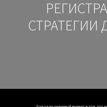
РЕГИСТР
СТРАТЕГИИ
Еще один значимый момент в том, что н