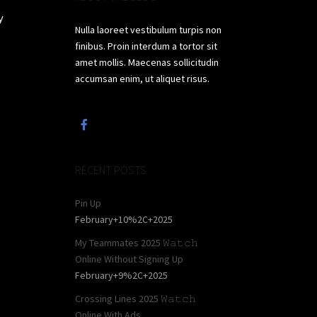
у
Nulla laoreet vestibulum turpis non
finibus. Proin interdum a tortor sit
amet mollis. Maecenas sollicitudin
accumsan enim, ut aliquet risus.
RECENT POSTS
Pin Up
February+10%2C+2025
My Teammates 2025 𝚆𝚊𝚝𝚌𝚑
Online Without Signing Up
February+9%2C+2025
Crossing Lines 2025 𝚆𝚊𝚝𝚌𝚑
Online With Ads