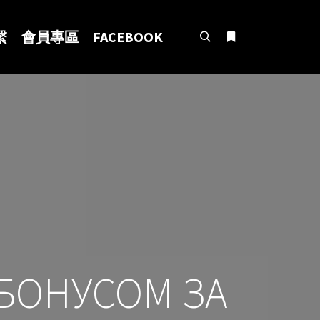
繫
會員專區
FACEBOOK
Search
More info
БОНУСОМ ЗА