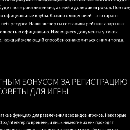
будет потеряна лицензия, а с ней и доверие игроков. Поэтом
 официальные клубы. Казино с лицензией – это гарант
 веб-ресурса. Наши эксперты составили рейтинг азартных
полностью официально. Имеющиеся документы у таких
е, каждый желающий способен ознакомиться с ними тогда,
ТНЫМ БОНУСОМ ЗА РЕГИСТРАЦИЮ
СОВЕТЫ ДЛЯ ИГРЫ
атка в функциях для развлечения всех видов игроков. Некоторые
ttp://interkrep.ru
времени, и лишь немногие из них проходят
оторые оказали значительное влияние на разработку слотов.