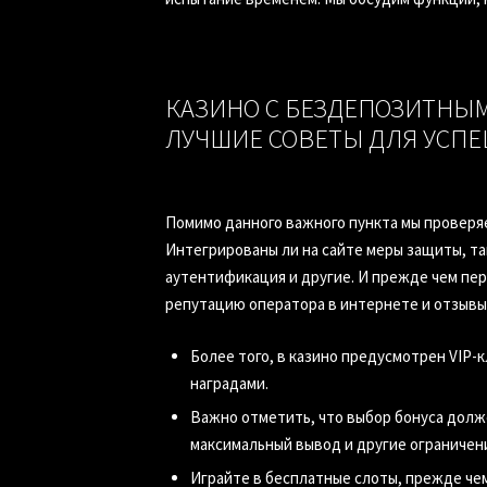
КАЗИНО С БЕЗДЕПОЗИТНЫМ
ЛУЧШИЕ СОВЕТЫ ДЛЯ УСПЕ
Помимо данного важного пункта мы проверя
Интегрированы ли на сайте меры защиты, так
аутентификация и другие. И прежде чем пер
репутацию оператора в интернете и отзывы
Более того, в казино предусмотрен VIP-
наградами.
Важно отметить, что выбор бонуса долже
максимальный вывод и другие ограничен
Играйте в бесплатные слоты, прежде чем