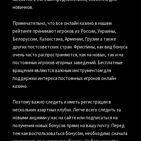
новичков.
Примечательно, что все онлайн казино в нашем
рейтинге принимают игроков из России, Украины,
Белоруссии, Казахстана, Армении, Грузии а также
других постсоветских стран. Фриспины, как вид бонуса
очень часто распространяются, как на новых, так и на
постоянных игроков игорных заведений. Бесплатные
вращения являются важным инструментом для
поддержки интереса постоянных игроков онлайн
казино.
Поэтому важно следить и иметь регистрации в
нескольких азартных клубах. Легче всего следить за
новыми акциями у нас на сайте или подписаться на
получения новых бонусов прямо на вашу почту. Перед
тем как воспользоваться бонусом, необходимо сначала