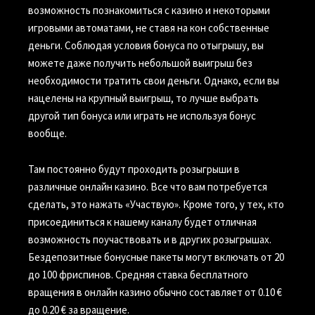
возможность познакомиться с казино и некоторыми
игровыми автоматами, не ставя на кон собственные
деньги. Соблюдая условия бонуса по отыгрышу, вы
можете даже получить небольшой выигрыш без
необходимости тратить свои деньги. Однако, если вы
нацелены на крупный выигрыш, то лучше выбрать
другой тип бонуса или играть не используя бонус
вообще.
Там постоянно будут проходить розыгрыши в
различные онлайн казино. Все что вам потребуется
сделать, это нажать «Участвую». Кроме того, у тех, кто
присоединиться к нашему каналу будет отличная
возможность поучаствовать и в других розыгрышах.
Бездепозитные бонусные пакеты могут включать от 20
до 100 фриспинов. Средняя ставка бесплатного
вращения в онлайн казино обычно составляет от 0.10 €
до 0.20 € за вращение​.