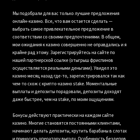
Мы подобрали для вас только лучшие предложения
онлайн-казино. Все, что вам остается сделать —
выбрать самое привлекательное предложение в
соответствии со своими предпочтениями. В общем,
мои ожидания к казино совершенно не оправдались и я
крайне рад этому. Зарегистрируйтесь на сайте по
нашей партнерской ссылке (отыгрыш фриспинов
осуществляется реальными деньгами). Увидел это
казино месяц назад где-то, зарегистрировался так как
чем-то схож с крипто-казино stake. Моментальные
выплаты и депозиты порадовали, депозиты доходят
даже быстрее, чем на stake, по моим ощущениям.
Бонусы действуют практически на каждом сайте
казино. Многие становятся постоянными клиентами,
начинают делать депозиты, крутить барабаны в слотах
и приносить оператору выгоду. Особенность бездепов