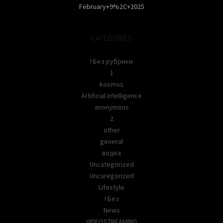
February+9%2C+2025
CATEGORIES
! Без рубрики
1
kosmos
Artificial intelligence
anonymous
2
other
general
водка
Uncategorized
Uncaregorized
Lifestyle
! Без
News
VIDEOSTREAMING