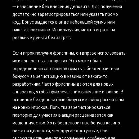
— начисление без внесения депозита. Для получения
достаточно зарегистрироваться или указать промо
код. Бонус выдается в виде небольшой суммы или
пакета фриспинов. Используя их, можно играть на
реальные деньги без затрат.
Если игрок получил фриспины, он вправе использовать
их в конкретных аппаратах. Это может быть
определенный слот или автоматы с бездепозитным
бонусом за регистрацию в казино от какого-то
разработчика. Часто фриспины даются для новых
аппаратов, чтобы привлечь к ним внимание игроков. В
основном бездепозитные бонусы в казино рассчитаны
на новых игроков. Попытка зарегистрироваться
повторно для участия в акции расценивается как
мошенничество. Хотя бездепозитные бонусы казино
ниже по ценности, чем другие доступные, они
являются отличным предложением, особенно для