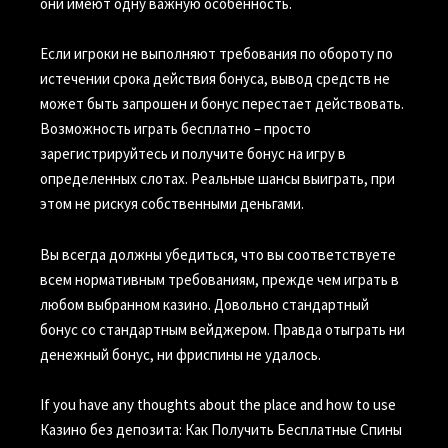
они имеют одну важную особенность.
Если игроки не выполняют требования по обороту по
истечении срока действия бонуса, вывод средств не
может быть запрошен и бонус перестает действовать.
Возможность играть бесплатно – просто
зарегистрируйтесь и получите бонус на игру в
определенных слотах. Реальные шансы выиграть, при
этом не рискуя собственными деньгами.
Вы всегда должны убедиться, что вы соответствуете
всем нормативным требованиям, прежде чем играть в
любом выбранном казино. Довольно стандартный
бонус со стандартным вейджером. Правда отыграть ни
денежный бонус, ни фриспины не удалось.
If you have any thoughts about the place and how to use
Казино без депозита: Как Получить Бесплатные Спины