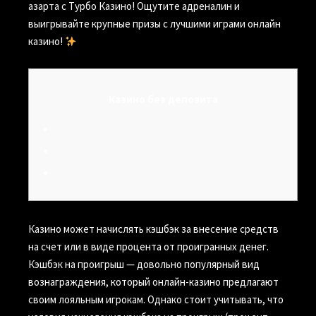
азарта с Турбо Казино! Ощутите адреналин и
выигрывайте крупные призы с лучшими играми онлайн
казино!
Казино без депозита
Казино может начислять кэшбэк за внесение средств
на счет или в виде процента от проигранных денег.
Кэшбэк на проигрыш — довольно популярный вид
вознаграждения, который онлайн-казино предлагают
своим лояльным игрокам. Однако стоит учитывать, что