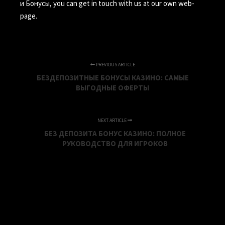
и Бонусы
, you can get in touch with us at our own web-
page.
PREVIOUS ARTICLE
БЕЗДЕПОЗИТНЫЕ БОНУСЫ КАЗИНО: САМЫЕ
ВЫГОДНЫЕ ОФЕРТЫ
NEXT ARTICLE
БЕЗ ДЕПОЗИТА БОНУС КАЗИНО: ПОЛНОЕ
РУКОВОДСТВО ДЛЯ ИГРОКОВ