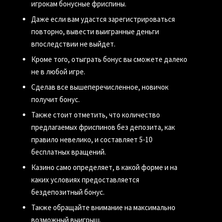
игрокам бонусные фриспины.
Даже если вам удастся зарегистрироваться
повторно, вывести выигранные деньги
впоследствии не выйдет.
Кроме того, отыграть бонус вы сможете далеко
не в любой игре.
Сделав все вышеперечисленное, новичок
получит бонус.
Также стоит отметить, что количество
предлагаемых фриспинов без депозита, как
правило невелико, и составляет 5-10
бесплатных вращений.
Казино само определяет, в какой форме и на
каких условиях предоставляется
бездепозитный бонус.
Также обращайте внимание на максимально
возможный выигрыш.