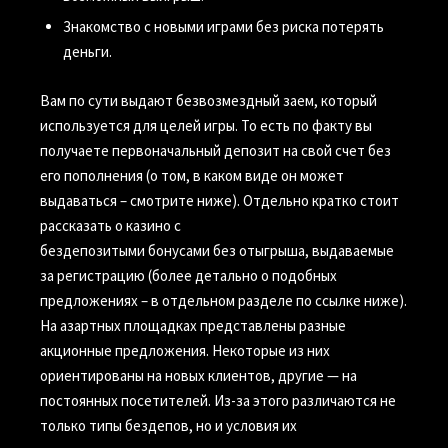
Знакомство с новыми играми без риска потерять
деньги.
Вам по сути выдают безвозмездный заем, который
используется для целей игры. То есть по факту вы
получаете первоначальный депозит на свой счет без
его пополнения (о том, в каком виде он может
выдаваться – смотрите ниже). Отдельно кратко стоит
рассказать о казино с
бездепозитыми бонусами без отыгрыша, выдаваемые
за регистрацию (более детально о подобных
предложениях – в отдельном разделе по ссылке ниже).
На азартных площадках представлены разные
акционные предложения. Некоторые из них
ориентированы на новых клиентов, другие — на
постоянных посетителей. Из-за этого различаются не
только типы бездепов, но и условия их