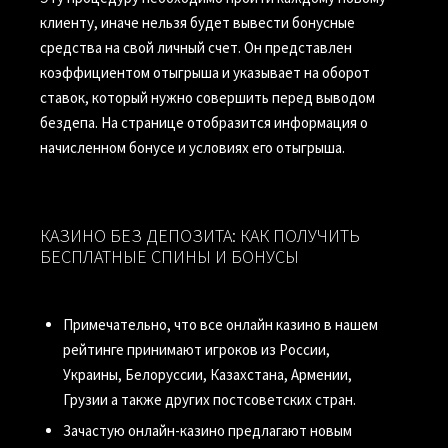
клиенту, иначе нельзя будет вывести бонусные
средства на свой личный счет. Он представлен
коэффициентом отыгрыша и указывает на оборот
ставок, который нужно совершить перед выводом
бездепа. На странице отобразится информация о
начисленном бонусе и условиях его отыгрыша.
КАЗИНО БЕЗ ДЕПОЗИТА: КАК ПОЛУЧИТЬ
БЕСПЛАТНЫЕ СПИНЫ И БОНУСЫ
Примечательно, что все онлайн казино в нашем
рейтинге принимают игроков из России,
Украины, Белоруссии, Казахстана, Армении,
Грузии а также других постсоветских стран.
Зачастую онлайн-казино предлагают новым