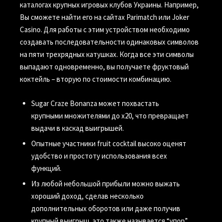
каталогах крупных игровых клубов Украины. Например,
Вы сможете найти его на сайтах Parimatch или Joker
Casino. Для работы с этим устройством необходимо
создавать последовательности одинаковых символов
на пяти трехрядных катушках. Когда все эти символы
выпадают одновременно, вы получаете фруктовый
коктейль – вторую по стоимости комбинацию.
Sugar Craze Bonanza может похвастать
крупными множителями до х20, что превращает
выдачи в каскад выигрышей.
Опытные участники fruit cocktail высоко оценят
удобство и простоту использования всех
функций.
Из любой небольшой прибыли можно выжать
хороший доход, сделав несколько
дополнительных оборотов или даже получив
крупный выигрыш, это также называется “упор”.