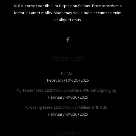
Nulla laoreet vestibulum turpis non finibus. Proin interdum a
tortor sit amet mollis. Maecenas sollicitudin accumsan enim,
ut aliquet risus.
RECENT POSTS
Pin Up
February+10%2C+2025
My Teammates 2025 𝚆𝚊𝚝𝚌𝚑 Online Without Signing Up
February+9%2C+2025
Crossing Lines 2025 𝚆𝚊𝚝𝚌𝚑 Online With Ads
February+9%2C+2025
CATEGORIES