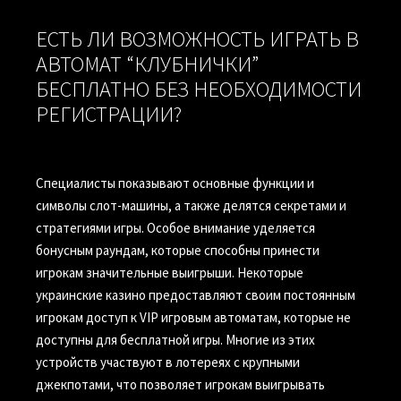
ЕСТЬ ЛИ ВОЗМОЖНОСТЬ ИГРАТЬ В
АВТОМАТ “КЛУБНИЧКИ”
БЕСПЛАТНО БЕЗ НЕОБХОДИМОСТИ
РЕГИСТРАЦИИ?
Специалисты показывают основные функции и
символы слот-машины, а также делятся секретами и
стратегиями игры. Особое внимание уделяется
бонусным раундам, которые способны принести
игрокам значительные выигрыши. Некоторые
украинские казино предоставляют своим постоянным
игрокам доступ к VIP игровым автоматам, которые не
доступны для бесплатной игры. Многие из этих
устройств участвуют в лотереях с крупными
джекпотами, что позволяет игрокам выигрывать