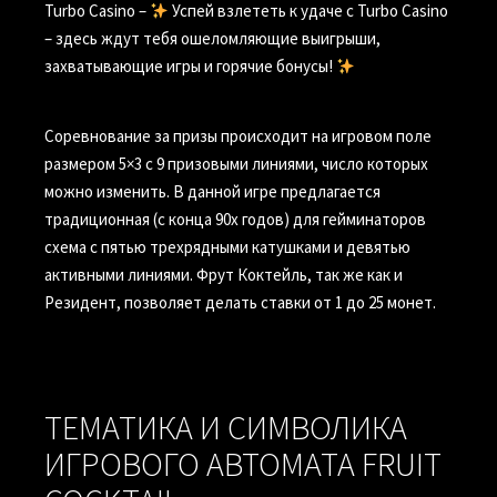
Turbo Casino
–
Успей взлететь к удаче с Turbo Casino
– здесь ждут тебя ошеломляющие выигрыши,
захватывающие игры и горячие бонусы!
Соревнование за призы происходит на игровом поле
размером 5×3 с 9 призовыми линиями, число которых
можно изменить. В данной игре предлагается
традиционная (с конца 90х годов) для гейминаторов
схема с пятью трехрядными катушками и девятью
активными линиями. Фрут Коктейль, так же как и
Резидент, позволяет делать ставки от 1 до 25 монет.
ТЕМАТИКА И СИМВОЛИКА
ИГРОВОГО АВТОМАТА FRUIT