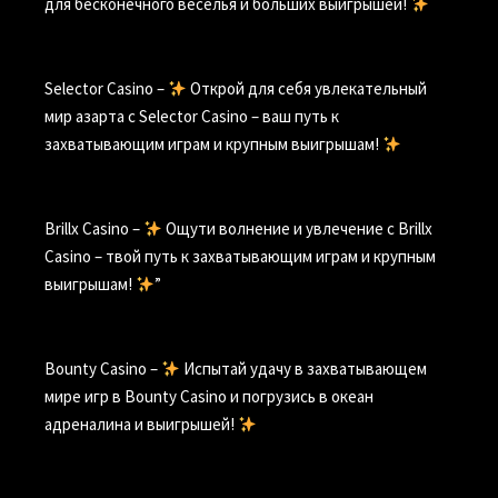
для бесконечного веселья и больших выигрышей!
Selector Casino
–
Открой для себя увлекательный
мир азарта с Selector Casino – ваш путь к
захватывающим играм и крупным выигрышам!
Brillx Casino
–
Ощути волнение и увлечение с Brillx
Casino – твой путь к захватывающим играм и крупным
выигрышам!
”
Bounty Casino
–
Испытай удачу в захватывающем
мире игр в Bounty Casino и погрузись в океан
адреналина и выигрышей!