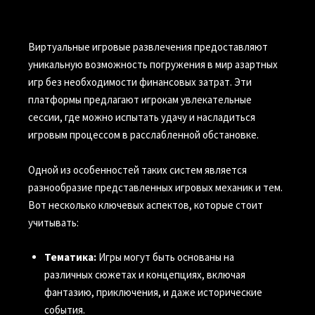
Виртуальные игровые развлечения предоставляют
уникальную возможность погружения в мир азартных
игр без необходимости финансовых затрат. Эти
платформы предлагают игрокам увлекательные
сессии, где можно испытать удачу и насладиться
игровым процессом в расслабленной обстановке.
Одной из особенностей таких систем является
разнообразие представленных игровых механик и тем.
Вот несколько ключевых аспектов, которые стоит
учитывать:
Тематика:
Игры могут быть основаны на
различных сюжетах и концепциях, включая
фантазию, приключения, и даже исторические
события.