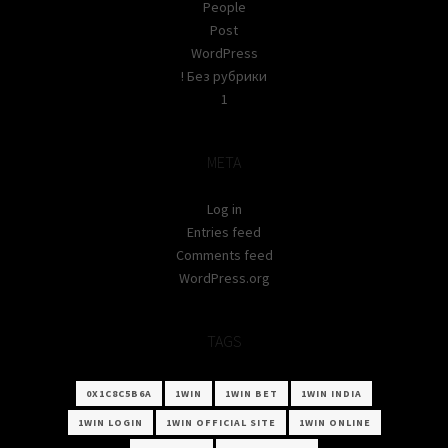
People
Post
WordPress
! Без рубрики
1
META
Log in
Entries feed
Comments feed
WordPress.org
TAGS
0X1C8C5B6A
1WIN
1WIN BET
1WIN INDIA
1WIN LOGIN
1WIN OFFICIAL SITE
1WIN ONLINE