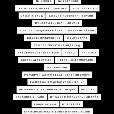
1WIN ВХОД
1WIN ЗЕРКАЛО
1XSLOTS AVIATOR APP DOWNLOAD
1XSLOTS CASINO
1XSLOTS ВХОД
1XSLOTS МОБИЛЬНАЯ ВЕРСИЯ
1XSLOTS ОФИЦИАЛЬНЫЙ САЙТ
1XSLOTS ОФИЦИАЛЬНЫЙ САЙТ СКАЧАТЬ НА АЙФОН
1XSLOTS ПРИЛОЖЕНИЕ
1XSLOTS САЙТ
1XSLOTS СКАЧАТЬ НА АНДРОИД
80 TL BONUS VEREN SITELER
AGENCY
APOLLO13
GOLDEN ALEX CASINO
HTTPS://1C-LAZURIT.RU/
INFORMATION
POKERDOM CASINO БЕЗДЕПОЗИТНЫЙ БОНУС
POKERDOM БЕЗДЕПОЗИТНЫЙ БОНУС
POKERDOM БОНУС ПРИ РЕГИСТРАЦИИ
POPULAR
R7 КАЗИНО ОНЛАЙН
R7 КАЗИНО ОФИЦИАЛЬНЫЙ САЙТ
VODKA КАЗИНО
WORDPRESS
КАК ИСПОЛЬЗОВАТЬ БОНУСЫ КАЗИНО В 1WIN