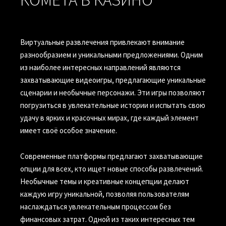
Виртуальные развлечения привлекают внимание
разнообразием и уникальными предложениями. Одним
из наиболее интересных направлений являются
захватывающие видеоигры, предлагающие уникальные
сценарии и необычные персонажи. Эти игры позволяют
погрузиться в увлекательные истории и испытать свою
удачу в ярких и красочных мирах, где каждый элемент
имеет своё особое значение.
Современные платформы предлагают захватывающие
опции для всех, кто ищет новые способы развлечений.
Необычные темы и креативные концепции делают
каждую игру уникальной, позволяя пользователям
наслаждаться увлекательным процессом без
финансовых затрат. Одной из таких интересных тем