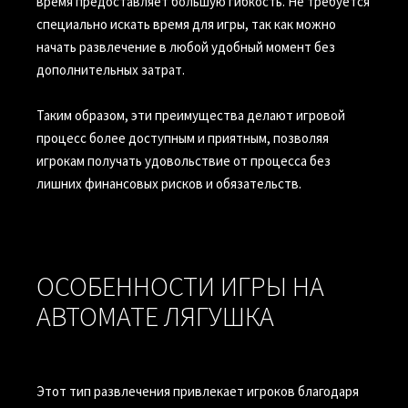
время предоставляет большую гибкость. Не требуется
специально искать время для игры, так как можно
начать развлечение в любой удобный момент без
дополнительных затрат.
Таким образом, эти преимущества делают игровой
процесс более доступным и приятным, позволяя
игрокам получать удовольствие от процесса без
лишних финансовых рисков и обязательств.
ОСОБЕННОСТИ ИГРЫ НА
АВТОМАТЕ ЛЯГУШКА
Этот тип развлечения привлекает игроков благодаря