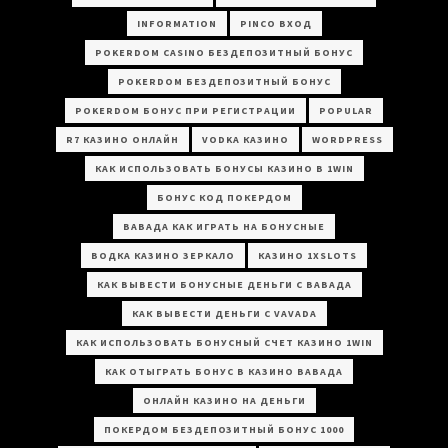
INFORMATION
PINCO ВХОД
POKERDOM CASINO БЕЗДЕПОЗИТНЫЙ БОНУС
POKERDOM БЕЗДЕПОЗИТНЫЙ БОНУС
POKERDOM БОНУС ПРИ РЕГИСТРАЦИИ
POPULAR
R7 КАЗИНО ОНЛАЙН
VODKA КАЗИНО
WORDPRESS
КАК ИСПОЛЬЗОВАТЬ БОНУСЫ КАЗИНО В 1WIN
БОНУС КОД ПОКЕРДОМ
ВАВАДА КАК ИГРАТЬ НА БОНУСНЫЕ
ВОДКА КАЗИНО ЗЕРКАЛО
КАЗИНО 1XSLOTS
КАК ВЫВЕСТИ БОНУСНЫЕ ДЕНЬГИ С ВАВАДА
КАК ВЫВЕСТИ ДЕНЬГИ С VAVADA
КАК ИСПОЛЬЗОВАТЬ БОНУСНЫЙ СЧЕТ КАЗИНО 1WIN
КАК ОТЫГРАТЬ БОНУС В КАЗИНО ВАВАДА
ОНЛАЙН КАЗИНО НА ДЕНЬГИ
ПОКЕРДОМ БЕЗДЕПОЗИТНЫЙ БОНУС 1000