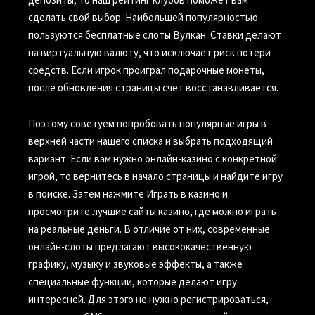
сделать свой выбор. Наибольшей популярностью
пользуются бесплатные слоты Вулкан. Ставки делают
на виртуальную валюту, что исключает риск потери
средств. Если игрок проиграл подарочные монеты,
после обновления страницы счет восстанавливается.
Поэтому советуем попробовать популярные игры в
верхней части нашего списка и выбрать подходящий
вариант. Если вам нужно онлайн-казино с конкретной
игрой, то вернитесь в начало страницы и найдите игру
в поиске. Затем нажмите Играть в казино и
просмотрите лучшие сайты казино, где можно играть
на реальные деньги. В отличие от них, современные
онлайн-слоты предлагают высококачественную
графику, музыку и звуковые эффекты, а также
специальные функции, которые делают игру
интересней. Для этого не нужно регистрироваться,