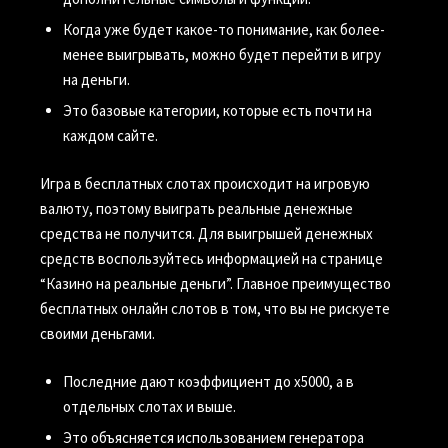
Когда уже будет какое-то понимание, как более-
менее выигрывать, можно будет перейти в игру
на деньги.
Это базовые категории, которые есть почти на
каждом сайте.
Игра в бесплатных слотах происходит на игровую
валюту, поэтому выиграть реальные денежные
средства не получится. Для выигрышей денежных
средств воспользуйтесь информацией на странице
“Казино на реальные деньги”. Главное преимущество
бесплатных онлайн слотов в том, что вы не рискуете
своими деньгами.
Последние дают коэффициент до х5000, а в
отдельных слотах и выше.
Это объясняется использованием генератора