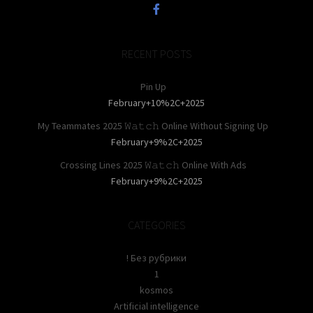
RECENT POSTS
Pin Up
February+10%2C+2025
My Teammates 2025 𝚆𝚊𝚝𝚌𝚑 Online Without Signing Up
February+9%2C+2025
Crossing Lines 2025 𝚆𝚊𝚝𝚌𝚑 Online With Ads
February+9%2C+2025
CATEGORIES
! Без рубрики
1
kosmos
Artificial intelligence