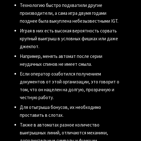
Технологию быстро подхватили другие
производители, а сама игра двумя годами
позднее была выкуплена небезызвестными IGT.
Играя в них есть высокая вероятность сорвать
крупный выигрыш в условных фишках или даже
джекпот.
Например, менять автомат после серии
неудачных спинов не имеет смыла.
Если оператор озаботился получением
документов от этой организации, это говорит о
том, что он нацелен на долгую, прозрачную и
честную работу.
Для отыгрыша бонусов, их необходимо
проставить в слотах.
Также в автоматах разное количество
выигрышных линий, отличаются механики,
дополнительные символы и функции.