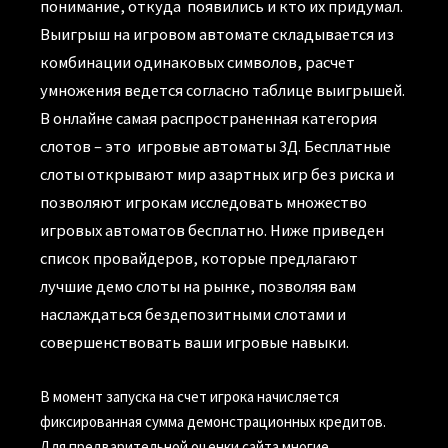
понимание, откуда появились и кто их придумал.
Выигрыш на игровом автомате складывается из
комбинации одинаковых символов, расчет
умножения ведется согласно таблице выигрышей.
В онлайне самая распространенная категория
слотов – это игровые автоматы 3Д. Бесплатные
слоты открывают мир азартных игр без риска и
позволяют игрокам исследовать множество
игровых автоматов бесплатно. Ниже приведен
список провайдеров, которые предлагают
лучшие демо слоты на рынке, позволяя вам
наслаждаться бездепозитными слотами и
совершенствовать ваши игровые навыки.
В момент запуска на счет игрока начисляется
фиксированная сумма демонстрационных кредитов.
Для предварительной оценки сайта многие