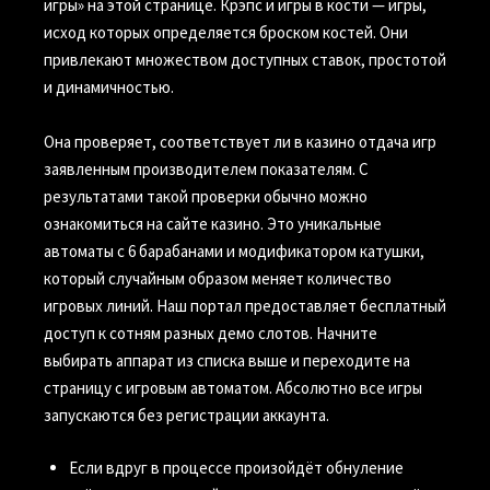
игры» на этой странице. Крэпс и игры в кости — игры,
исход которых определяется броском костей. Они
привлекают множеством доступных ставок, простотой
и динамичностью.
Она проверяет, соответствует ли в казино отдача игр
заявленным производителем показателям. С
результатами такой проверки обычно можно
ознакомиться на сайте казино. Это уникальные
автоматы с 6 барабанами и модификатором катушки,
который случайным образом меняет количество
игровых линий. Наш портал предоставляет бесплатный
доступ к сотням разных демо слотов. Начните
выбирать аппарат из списка выше и переходите на
страницу с игровым автоматом. Абсолютно все игры
запускаются без регистрации аккаунта.
Если вдруг в процессе произойдёт обнуление