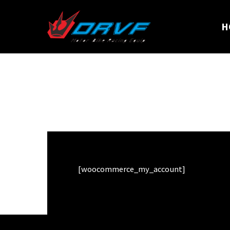
H
MY ACCOUNT
[woocommerce_my_account]