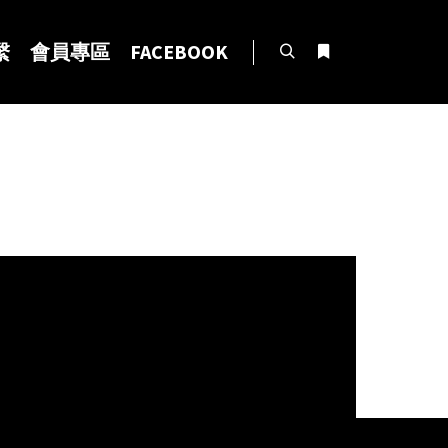
繫
會員專區
FACEBOOK
Search
More info