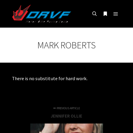
Main m
Search
More info
MARK ROBERTS
There is no substitute for hard work.
PREVIOUS ARTICLE
JENNIFER OLLIE